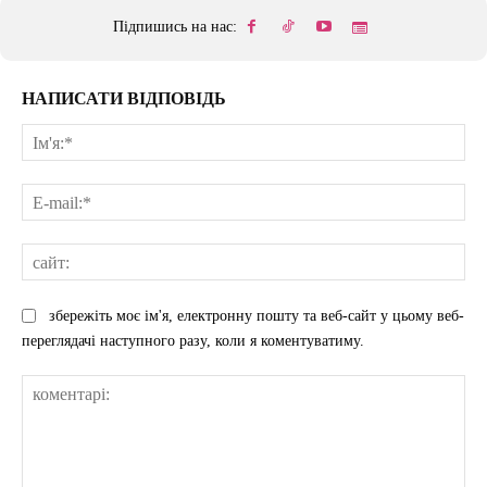
Підпишись на нас:
НАПИСАТИ ВІДПОВІДЬ
Ім'
E-
mai
сай
збережіть моє ім'я, електронну пошту та веб-сайт у цьому веб-
переглядачі наступного разу, коли я коментуватиму.