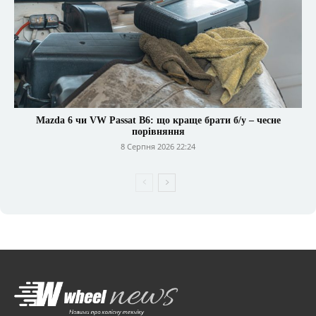
Mazda 6 чи VW Passat B6: що краще брати б/у – чесне
порівняння
8 Серпня 2026 22:24