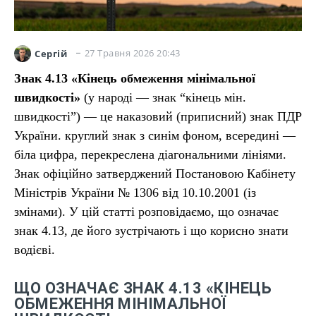
27 Травня 2026 20:43
Сергій
Знак 4.13 «Кінець обмеження мінімальної
швидкості»
(у народі — знак “кінець мін.
швидкості”) — це наказовий (приписний) знак ПДР
України. круглий знак з синім фоном, всередині —
біла цифра, перекреслена діагональними лініями.
Знак офіційно затверджений Постановою Кабінету
Міністрів України № 1306 від 10.10.2001 (із
змінами). У цій статті розповідаємо, що означає
знак 4.13, де його зустрічають і що корисно знати
водієві.
ЩО ОЗНАЧАЄ ЗНАК 4.13 «КІНЕЦЬ
ОБМЕЖЕННЯ МІНІМАЛЬНОЇ