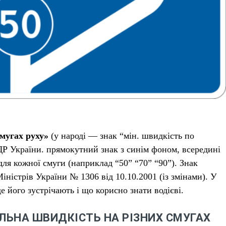
смугах руху»
(у народі — знак “мін. швидкість по
Р України. прямокутний знак з синім фоном, всередині
ля кожної смуги (наприклад “50” “70” “90”). Знак
ністрів України № 1306 від 10.10.2001 (із змінами). У
де його зустрічають і що корисно знати водієві.
АЛЬНА ШВИДКІСТЬ НА РІЗНИХ СМУГАХ