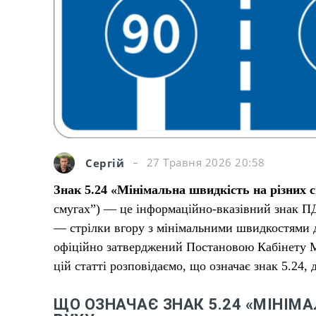
Сергій
27 Травня 2026 20:58
Знак 5.24 «Мінімальна швидкість на різних 
смугах”) — це інформаційно-вказівний знак ПД
— стрілки вгору з мінімальними швидкостями д
офіційно затверджений Постановою Кабінету Мі
цій статті розповідаємо, що означає знак 5.24, 
ЩО ОЗНАЧАЄ ЗНАК 5.24 «МІНІМ