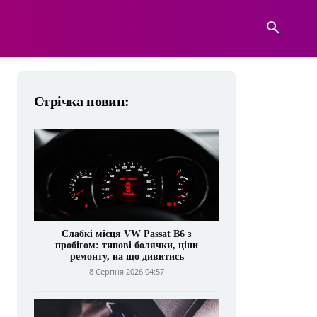
А
ВІЙСЬКОВА ТЕХНІКА
БІЛЬШЕ
Стрічка новин:
Слабкі місця VW Passat B6 з
пробігом: типові болячки, ціни
ремонту, на що дивитись
8 Серпня 2026 04:57