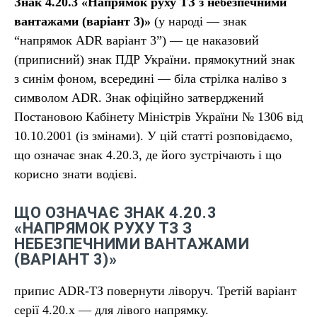
Знак 4.20.3 «Напрямок руху ТЗ з небезпечними
вантажами (варіант 3)»
(у народі — знак
“напрямок ADR варіант 3”) — це наказовий
(приписний) знак ПДР України. прямокутний знак
з синім фоном, всередині — біла стрілка наліво з
символом ADR. Знак офіційно затверджений
Постановою Кабінету Міністрів України № 1306 від
10.10.2001 (із змінами). У цій статті розповідаємо,
що означає знак 4.20.3, де його зустрічають і що
корисно знати водієві.
ЩО ОЗНАЧАЄ ЗНАК 4.20.3
«НАПРЯМОК РУХУ ТЗ З
НЕБЕЗПЕЧНИМИ ВАНТАЖАМИ
(ВАРІАНТ 3)»
припис ADR-ТЗ повернути ліворуч. Третій варіант
серії 4.20.x — для лівого напрямку.