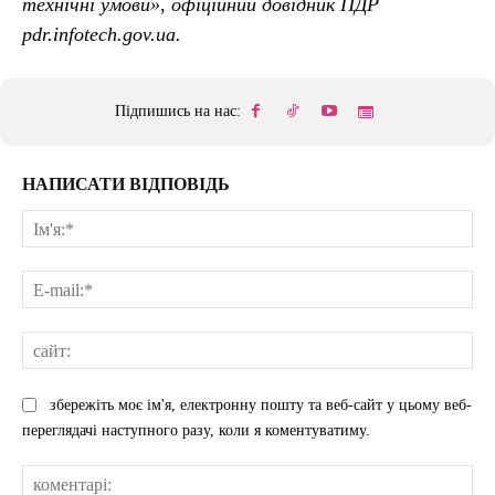
технічні умови», офіційний довідник ПДР
pdr.infotech.gov.ua.
Підпишись на нас:
НАПИСАТИ ВІДПОВІДЬ
Ім'
E-
mai
сай
збережіть моє ім'я, електронну пошту та веб-сайт у цьому веб-
переглядачі наступного разу, коли я коментуватиму.