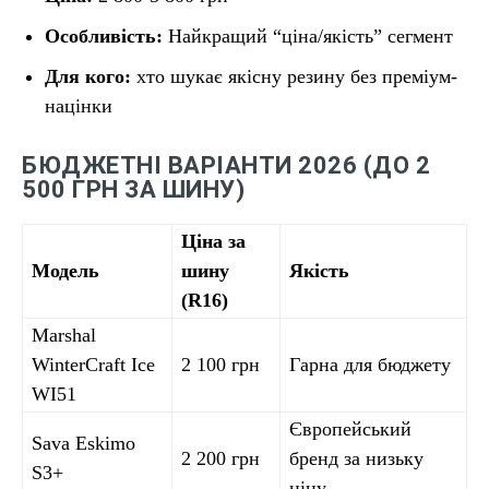
Особливість:
Найкращий “ціна/якість” сегмент
Для кого:
хто шукає якісну резину без преміум-
націнки
БЮДЖЕТНІ ВАРІАНТИ 2026 (ДО 2
500 ГРН ЗА ШИНУ)
Ціна за
Модель
шину
Якість
(R16)
Marshal
WinterCraft Ice
2 100 грн
Гарна для бюджету
WI51
Європейський
Sava Eskimo
2 200 грн
бренд за низьку
S3+
ціну