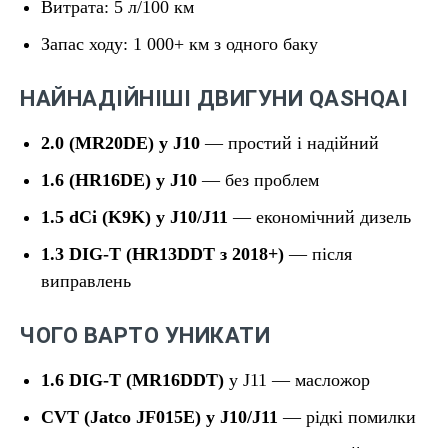
Витрата: 5 л/100 км
Запас ходу: 1 000+ км з одного баку
НАЙНАДІЙНІШІ ДВИГУНИ QASHQAI
2.0 (MR20DE) у J10
— простий і надійний
1.6 (HR16DE) у J10
— без проблем
1.5 dCi (K9K) у J10/J11
— економічний дизель
1.3 DIG-T (HR13DDT з 2018+)
— після
виправлень
ЧОГО ВАРТО УНИКАТИ
1.6 DIG-T (MR16DDT)
у J11 — масложор
CVT (Jatco JF015E) у J10/J11
— рідкі помилки