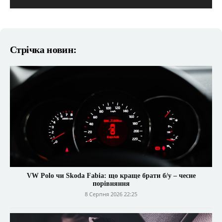
Стрічка новин:
VW Polo чи Skoda Fabia: що краще брати б/у – чесне
порівняння
8 Серпня 2026 22:25