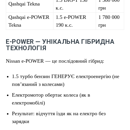
1.3 DIG-T 158
1 580 000
Qashqai Tekna
к.с.
грн
Qashqai e-POWER
1.5 e-POWER
1 780 000
Tekna
190 к.с.
грн
E-POWER — УНІКАЛЬНА ГІБРИДНА
ТЕХНОЛОГІЯ
Nissan e-POWER — це послідовний гібрид:
1.5 турбо бензин ГЕНЕРУЄ електроенергію (не
пов’язаний з колесами)
Електромотор обертає колеса (як в
електромобілі)
Результат: відчуття їзди як на електро без
зарядки