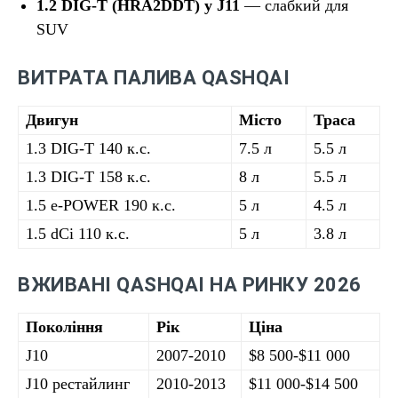
1.2 DIG-T (HRA2DDT) у J11
— слабкий для
SUV
ВИТРАТА ПАЛИВА QASHQAI
Двигун
Місто
Траса
1.3 DIG-T 140 к.с.
7.5 л
5.5 л
1.3 DIG-T 158 к.с.
8 л
5.5 л
1.5 e-POWER 190 к.с.
5 л
4.5 л
1.5 dCi 110 к.с.
5 л
3.8 л
ВЖИВАНІ QASHQAI НА РИНКУ 2026
Покоління
Рік
Ціна
J10
2007-2010
$8 500-$11 000
J10 рестайлинг
2010-2013
$11 000-$14 500