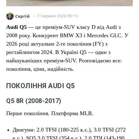
7 Червня 2026 09:13
Сергій
Audi Q5
— це преміум-SUV класу D від Audi з
2008 року. Конкурент BMW X3 і Mercedes GLC. У
2026 році актуальне 2-ге покоління (FY) з
рестайлингом 2024. В Україні Q5 — один з
найшуканіших преміум-SUV. Розповідаємо все:
покоління, ціни, надійність.
ПОКОЛІННЯ AUDI Q5
Q5 8R (2008-2017)
Перше покоління. Платформа MLB.
Двигуни: 2.0 TFSI (180-225 к.с.), 3.0 TFSI (272
к.с.), SQ5 3.0 TFSI (354 к.с.), 2.0 TDI (143-190