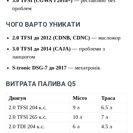
3.0 TFSI (CGWA з 2014+)
— рестайлинг без
проблем
ЧОГО ВАРТО УНИКАТИ
2.0 TFSI до 2012 (CDNB, CDNC)
— масложор
3.0 TFSI до 2014 (CAJA)
— проблеми з
ланцюгом
S-tronic DSG-7 до 2017
— мехатронік
ВИТРАТА ПАЛИВА Q5
Двигун
Місто
Траса
2.0 TFSI 204 к.с.
9 л
6.5 л
2.0 TFSI 265 к.с.
10 л
7 л
2.0 TDI 204 к.с.
6 л
4.5 л