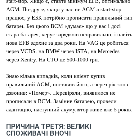
start-stop. Якщо є, ставте мінімум EFB, оптимально
AGM. По-друге, якщо у вас не AGM а start-stop
працює, у ЕБК потрібно прописати правильний тип
батареї. Без цього BCM «думає» що у вас і досі
стара батарея, керує зарядкою неправильно, і навіть
нова EFB здохне за два роки. На VAG це робиться
через VCDS, на BMW через ISTA, на Mercedes
через Xentry. На СТО це 500-1000 грн.
Знаю кілька випадків, коли клієнт купив
правильний AGM, поставив його, а через рік знов
дзвонив: «Помер». Перевіряли, виявилося не
прописали в BCM. Замінив батарею, провели
адаптацію, наступний акумулятор живе вже 5 років.
ПРИЧИНА ТРЕТЯ: ВЕЛИКІ
СПОЖИВАЧІ ВНОЧІ