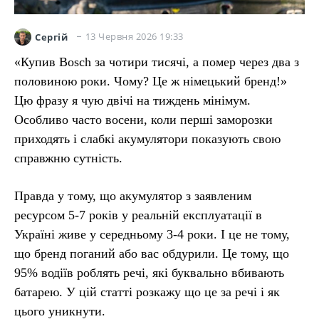
13 Червня 2026 19:33
Сергій
«Купив Bosch за чотири тисячі, а помер через два з
половиною роки. Чому? Це ж німецький бренд!»
Цю фразу я чую двічі на тиждень мінімум.
Особливо часто восени, коли перші заморозки
приходять і слабкі акумулятори показують свою
справжню сутність.
Правда у тому, що акумулятор з заявленим
ресурсом 5-7 років у реальній експлуатації в
Україні живе у середньому 3-4 роки. І це не тому,
що бренд поганий або вас обдурили. Це тому, що
95% водіїв роблять речі, які буквально вбивають
батарею. У цій статті розкажу що це за речі і як
цього уникнути.