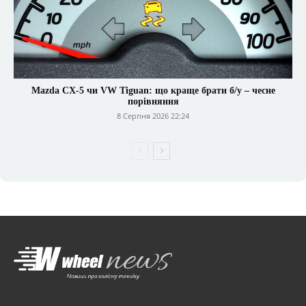
Mazda CX-5 чи VW Tiguan: що краще брати б/у – чесне
порівняння
8 Серпня 2026 22:24