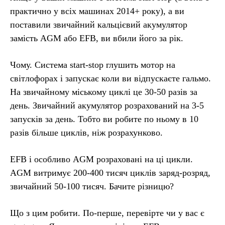
практично у всіх машинах 2014+ року), а ви
поставили звичайний кальцієвий акумулятор
замість AGM або EFB, ви вбили його за рік.
Чому. Система start-stop глушить мотор на
світлофорах і запускає коли ви відпускаєте гальмо.
На звичайному міському циклі це 30-50 разів за
день. Звичайний акумулятор розрахований на 3-5
запусків за день. Тобто ви робите по ньому в 10
разів більше циклів, ніж розрахунково.
EFB і особливо AGM розраховані на ці цикли.
AGM витримує 200-400 тисяч циклів заряд-розряд,
звичайний 50-100 тисяч. Бачите різницю?
Що з цим робити. По-перше, перевірте чи у вас є