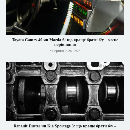
Toyota Camry 40 чи Mazda 6: що краще брати б/у – чесне
порівняння
8 Серпня 2026 22:25
Renault Duster чи Kia Sportage 3: що краще брати б/у –