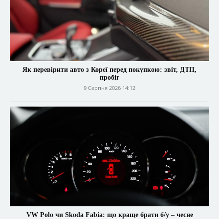
Як перевірити авто з Кореї перед покупкою: звіт, ДТП,
пробіг
9 Серпня 2026 14:12
VW Polo чи Skoda Fabia: що краще брати б/у – чесне