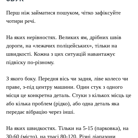
Перш ніж займатися пошуком, чітко зафіксуйте
чотири речі.
На яких нерівностях. Великих ям, дрібних швів
дороги, на «лежачих поліцейських», тільки на
швидкості. Кожна з цих ситуацій навантажує
підвіску по-різному.
З якого боку. Передня вісь чи задня, ліве колесо чи
праве, з-під центру машини. Один стук з одного
місця це конкретна деталь. Стуки з кількох місць це
або кілька проблем (рідко), або одна деталь яка
передає вібрацію через інші.
На яких швидкостях. Тільки на 5-15 (парковка), на
30-60 (місто), на трасі 80-120. Різні діапазони