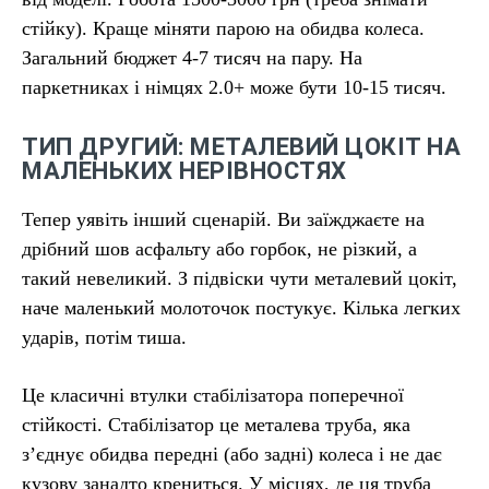
стійку). Краще міняти парою на обидва колеса.
Загальний бюджет 4-7 тисяч на пару. На
паркетниках і німцях 2.0+ може бути 10-15 тисяч.
ТИП ДРУГИЙ: МЕТАЛЕВИЙ ЦОКІТ НА
МАЛЕНЬКИХ НЕРІВНОСТЯХ
Тепер уявіть інший сценарій. Ви заїжджаєте на
дрібний шов асфальту або горбок, не різкий, а
такий невеликий. З підвіски чути металевий цокіт,
наче маленький молоточок постукує. Кілька легких
ударів, потім тиша.
Це класичні втулки стабілізатора поперечної
стійкості. Стабілізатор це металева труба, яка
з’єднує обидва передні (або задні) колеса і не дає
кузову занадто крениться. У місцях, де ця труба