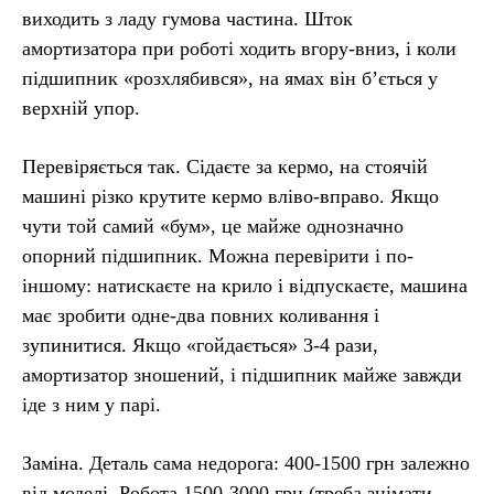
виходить з ладу гумова частина. Шток
амортизатора при роботі ходить вгору-вниз, і коли
підшипник «розхлябився», на ямах він б’ється у
верхній упор.
Перевіряється так. Сідаєте за кермо, на стоячій
машині різко крутите кермо вліво-вправо. Якщо
чути той самий «бум», це майже однозначно
опорний підшипник. Можна перевірити і по-
іншому: натискаєте на крило і відпускаєте, машина
має зробити одне-два повних коливання і
зупинитися. Якщо «гойдається» 3-4 рази,
амортизатор зношений, і підшипник майже завжди
іде з ним у парі.
Заміна. Деталь сама недорога: 400-1500 грн залежно
від моделі. Робота 1500-3000 грн (треба знімати