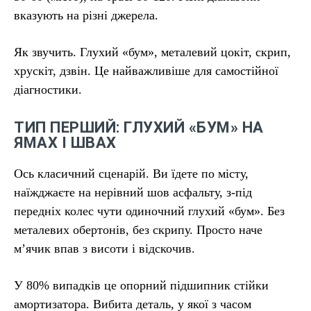
вказують на різні джерела.
Як звучить. Глухий «бум», металевий цокіт, скрип,
хрускіт, дзвін. Це найважливіше для самостійної
діагностики.
ТИП ПЕРШИЙ: ГЛУХИЙ «БУМ» НА
ЯМАХ І ШВАХ
Ось класичний сценарій. Ви їдете по місту,
наїжджаєте на нерівний шов асфальту, з-під
передніх колес чути одиночний глухий «бум». Без
металевих обертонів, без скрипу. Просто наче
м’ячик впав з висоти і відскочив.
У 80% випадків це опорний підшипник стійки
амортизатора. Вибита деталь, у якої з часом