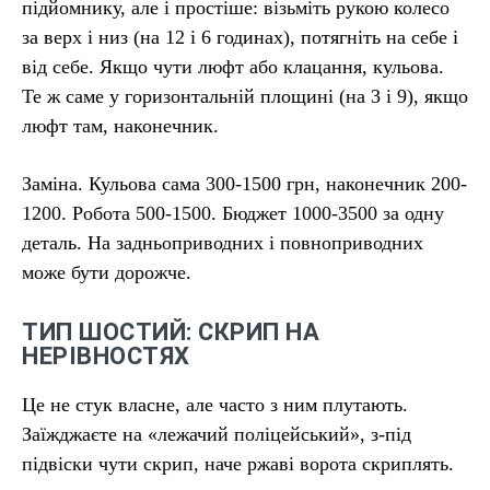
підйомнику, але і простіше: візьміть рукою колесо
за верх і низ (на 12 і 6 годинах), потягніть на себе і
від себе. Якщо чути люфт або клацання, кульова.
Те ж саме у горизонтальній площині (на 3 і 9), якщо
люфт там, наконечник.
Заміна. Кульова сама 300-1500 грн, наконечник 200-
1200. Робота 500-1500. Бюджет 1000-3500 за одну
деталь. На задньоприводних і повноприводних
може бути дорожче.
ТИП ШОСТИЙ: СКРИП НА
НЕРІВНОСТЯХ
Це не стук власне, але часто з ним плутають.
Заїжджаєте на «лежачий поліцейський», з-під
підвіски чути скрип, наче ржаві ворота скриплять.