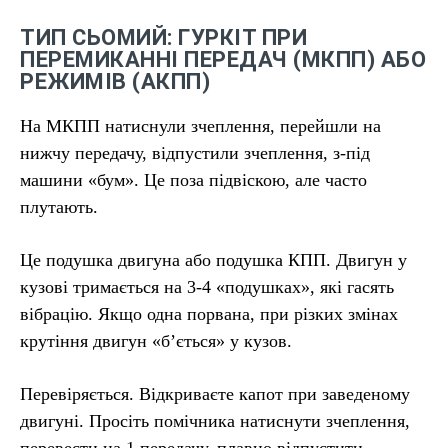
ТИП СЬОМИЙ: ГУРКІТ ПРИ
ПЕРЕМИКАННІ ПЕРЕДАЧ (МКПП) АБО
РЕЖИМІВ (АКПП)
На МКПП натиснули зчеплення, перейшли на
нижчу передачу, відпустили зчеплення, з-під
машини «бум». Це поза підвіскою, але часто
плутають.
Це подушка двигуна або подушка КПП. Двигун у
кузові тримається на 3-4 «подушках», які гасять
вібрацію. Якщо одна порвана, при різких змінах
крутіння двигун «б’ється» у кузов.
Перевіряється. Відкриваєте капот при заведеному
двигуні. Просіть помічника натиснути зчеплення,
перевести на 1 передачу, плавно відпустити