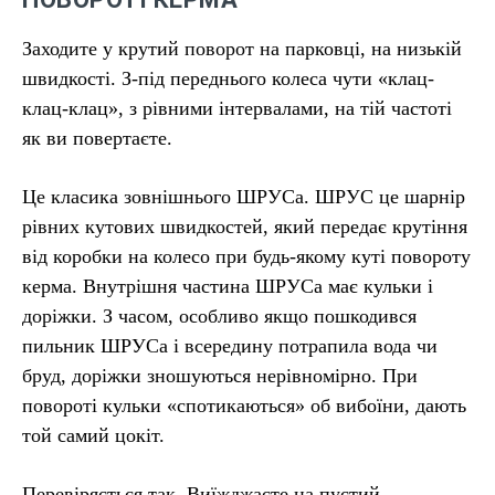
Заходите у крутий поворот на парковці, на низькій
швидкості. З-під переднього колеса чути «клац-
клац-клац», з рівними інтервалами, на тій частоті
як ви повертаєте.
Це класика зовнішнього ШРУСа. ШРУС це шарнір
рівних кутових швидкостей, який передає крутіння
від коробки на колесо при будь-якому куті повороту
керма. Внутрішня частина ШРУСа має кульки і
доріжки. З часом, особливо якщо пошкодився
пильник ШРУСа і всередину потрапила вода чи
бруд, доріжки зношуються нерівномірно. При
повороті кульки «спотикаються» об вибоїни, дають
той самий цокіт.
Перевіряється так. Виїжджаєте на пустий