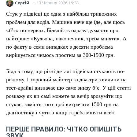
13 Червня 2026 19:33
Сергій
Стук у підвісці це одна з найбільш тривожних
проблем для водія. Машина наче ще їде, але щось
«б’є» по нервах. Більшість одразу думають про
найгірше: «Кульова, наконечник, треба міняти». А
по факту в семи випадках з десяти проблема
вирішується чимось простим за 300-1500 грн.
Біда в тому, що різні деталі підвіски стукають по-
різному. І хороший майстер за два-три хвилини на
тест-драйві визначає що саме знизу б’є. У цій статті
розкажу як ви самі можете за вечір зрозуміти що
стукає, замість того щоб витрачати 1500 грн на
діагностику і чути в кінці «треба міняти все».
ПЕРШЕ ПРАВИЛО: ЧІТКО ОПИШІТЬ
ЗВУК