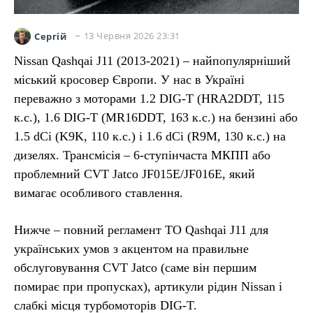
13 Червня 2026 23:31
Сергій
Nissan Qashqai J11 (2013-2021) – найпопулярніший
міський кросовер Європи. У нас в Україні
переважно з моторами 1.2 DIG-T (HRA2DDT, 115
к.с.), 1.6 DIG-T (MR16DDT, 163 к.с.) на бензині або
1.5 dCi (K9K, 110 к.с.) і 1.6 dCi (R9M, 130 к.с.) на
дизелях. Трансмісія – 6-ступінчаста МКПП або
проблемний CVT Jatco JF015E/JF016E, який
вимагає особливого ставлення.
Нижче – повний регламент ТО Qashqai J11 для
українських умов з акцентом на правильне
обслуговування CVT Jatco (саме він першим
помирає при пропусках), артикули рідин Nissan і
слабкі місця турбомоторів DIG-T.