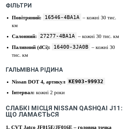
ФІЛЬТРИ
16546-4BA1A
Повітряний:
– кожні 30 тис.
км
27277-4BA1A
Салонний:
– кожні 30 тис. км
16400-3JA0B
Паливний (dCi):
– кожні 30
тис. км
ГАЛЬМІВНА РІДИНА
KE903-99932
Nissan DOT 4, артикул
Інтервал:
кожні 2 роки
СЛАБКІ МІСЦЯ NISSAN QASHQAI J11:
ЩО ЛАМАЄТЬСЯ
1. CVT Jatco JF015E/JF016E – головна точка