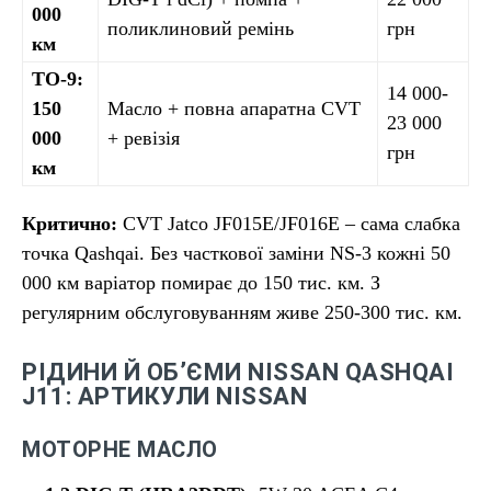
000
поликлиновий ремінь
грн
км
ТО-9:
14 000-
150
Масло + повна апаратна CVT
23 000
000
+ ревізія
грн
км
Критично:
CVT Jatco JF015E/JF016E – сама слабка
точка Qashqai. Без часткової заміни NS-3 кожні 50
000 км варіатор помирає до 150 тис. км. З
регулярним обслуговуванням живе 250-300 тис. км.
РІДИНИ Й ОБ’ЄМИ NISSAN QASHQAI
J11: АРТИКУЛИ NISSAN
МОТОРНЕ МАСЛО