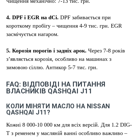
Чищення механічно: 7-13 тис. грн.
4. DPF і EGR на dCi.
DPF забивається при
короткому пробігу – чищення 4-9 тис. грн. EGR
засмічується нагаром.
5. Корозія порогів і задніх арок.
Через 7-8 років
з’являється корозія, особливо на машинах з
зимовою сіллю. Антикор 5-7 тис. грн.
FAQ: ВІДПОВІДІ НА ПИТАННЯ
ВЛАСНИКІВ QASHQAI J11
КОЛИ МІНЯТИ МАСЛО НА NISSAN
QASHQAI J11?
Кожні 8 000-10 000 км для всіх версій. Для 1.2 DIG-
T з ременем у масляній ванні особливо важливо –