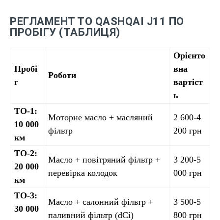
РЕГЛАМЕНТ ТО QASHQAI J11 ПО
ПРОБІГУ (ТАБЛИЦЯ)
Орієнто
Пробі
вна
Роботи
г
вартіст
ь
ТО-1:
Моторне масло + масляний
2 600-4
10 000
фільтр
200 грн
км
ТО-2:
Масло + повітряний фільтр +
3 200-5
20 000
перевірка колодок
000 грн
км
ТО-3:
Масло + салонний фільтр +
3 500-5
30 000
паливний фільтр (dCi)
800 грн