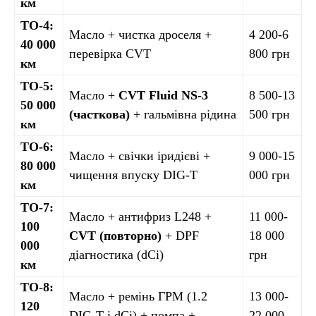
км
ТО-4:
Масло + чистка дроселя +
4 200-6
40 000
перевірка CVT
800 грн
км
ТО-5:
Масло +
CVT Fluid NS-3
8 500-13
50 000
(часткова)
+ гальмівна рідина
500 грн
км
ТО-6:
Масло + свічки іридієві +
9 000-15
80 000
чищення впуску DIG-T
000 грн
км
ТО-7:
Масло + антифриз L248 +
11 000-
100
CVT (повторно)
+ DPF
18 000
000
діагностика (dCi)
грн
км
ТО-8:
Масло + ремінь ГРМ (1.2
13 000-
120
DIG-T і dCi) + помпа +
22 000