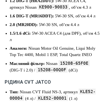
1.2 DIG-T (HRA2DDT):
5W-30 ACEA C4,
KE900-90033
артикул Nissan
, об’єм 4.3 л
1.6 DIG-T (MR16DDT):
5W-30 SN, об’єм 4.4 л
2.0 (MR20DD):
5W-30 SN, об’єм 4.4 л
1.5/1.6 dCi:
5W-30 ACEA C4 (для DPF), об’єм 4.5
л
Аналоги:
Nissan Motor Oil Genuine, Liqui Moly
Top Tec 4400, Mobil 1 ESP, Total Quartz INEO
15208-65F0E
Масляний фільтр:
Nissan
15208-00Q0F
(DIG-T і 2.0) /
(dCi)
РІДИНА CVT JATCO
KLE52-
Тип:
Nissan CVT Fluid NS-3, артикул
00004
KLE52-00001
(4 л) /
(1 л)