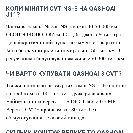
КОЛИ МІНЯТИ CVT NS-3 НА QASHQAI
J11?
Часткова заміна Nissan NS-3 кожні 40-50 000 км
ОБОВ’ЯЗКОВО. Об’єм 4-5 л, бюджет 5-9 тис. грн.
Це найкритичніший пункт регламенту – варіатор
Jatco без заміни рідини помирає до 150 тис. км. З
регулярним обслуговуванням живе 250-300 тис. км.
ЧИ ВАРТО КУПУВАТИ QASHQAI З CVT?
Тільки з історією регулярних замін NS-3. Без історії
і з пробігом за 100 тис. км – дуже ризиковано.
Найбезпечніша версія – 1.6 DIG-T або 2.0 з МКПП.
Версії з CVT з пробігом за 130 тис. без
обслуговування – часовий випадок.
СКІЛЬКИ КОШТУЄ ВЕЛИКЕ ТО QASHQAI