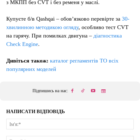
з МКПП без CVT і без ременя у маслі.
Купуєте б/в Qashqai – обов’язково перевірте за
30-
хвилинною методикою огляду
, особливо тест CVT
на гарячу. При помилках двигуна –
діагностика
Check Engine
.
Дивіться також:
каталог регламентів ТО всіх
популярних моделей
Підпишись на нас:
НАПИСАТИ ВІДПОВІДЬ
Ім'
E-