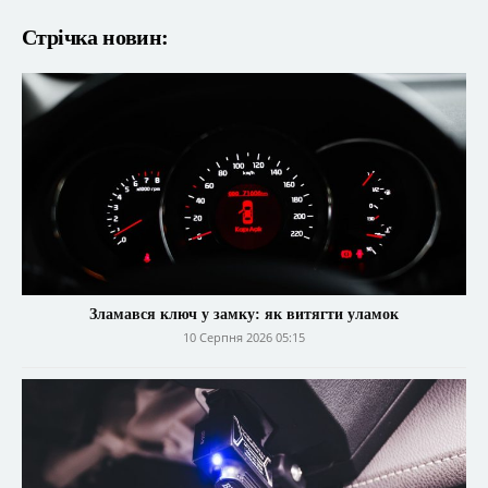
Стрічка новин:
Зламався ключ у замку: як витягти уламок
10 Серпня 2026 05:15