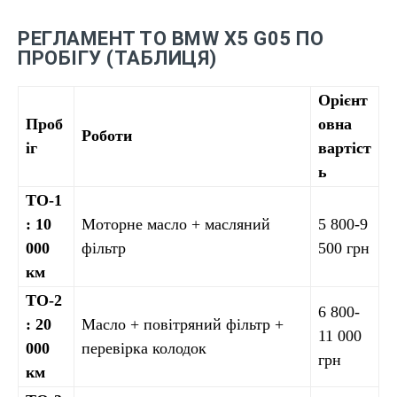
РЕГЛАМЕНТ ТО BMW X5 G05 ПО
ПРОБІГУ (ТАБЛИЦЯ)
Орієнт
Проб
овна
Роботи
іг
вартіст
ь
ТО-1
: 10
Моторне масло + масляний
5 800-9
000
фільтр
500 грн
км
ТО-2
6 800-
: 20
Масло + повітряний фільтр +
11 000
000
перевірка колодок
грн
км