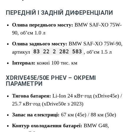
ПЕРЕДНІЙ І ЗАДНІЙ ДИФЕРЕНЦІАЛИ
Олива переднього мосту:
BMW SAF-XO 75W-
90, об’єм 1.0 л
Олива заднього мосту:
BMW SAF-XO 75W-90,
83 22 2 282 583
артикул
, об’єм 1.5 л
Інтервал:
кожні 100 тис. км
XDRIVE45E/50E PHEV – ОКРЕМІ
ПАРАМЕТРИ
Тягова батарея:
Li-Ion 24 кВт·год (xDrive45e) /
25.7 кВт·год (xDrive50e з 2023)
Запас на електриці:
67 км (45e) / 88 км (50e)
Контур охолодження батареї:
BMW G48,