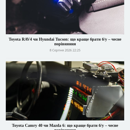
Toyota RAV4 чи Hyundai Tucson: що краще брати б/у – чесне
порівняння
8 Серпня 2026 22:25
Toyota Camry 40 чи Mazda 6: що краще брати б/у – чесне