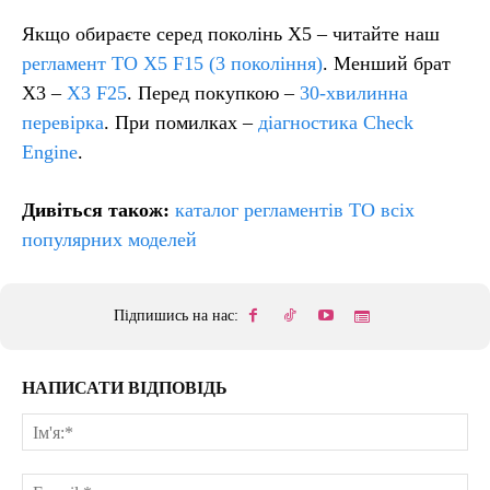
Якщо обираєте серед поколінь X5 – читайте наш
регламент ТО X5 F15 (3 покоління)
. Менший брат
X3 –
X3 F25
. Перед покупкою –
30-хвилинна
перевірка
. При помилках –
діагностика Check
Engine
.
Дивіться також:
каталог регламентів ТО всіх
популярних моделей
Підпишись на нас:
НАПИСАТИ ВІДПОВІДЬ
Ім'
E-