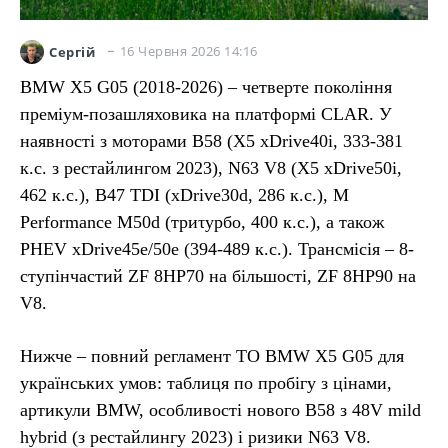
16 Червня 2026 14:16
Сергій
BMW X5 G05 (2018-2026) – четверте покоління
преміум-позашляховика на платформі CLAR. У
наявності з моторами B58 (X5 xDrive40i, 333-381
к.с. з рестайлингом 2023), N63 V8 (X5 xDrive50i,
462 к.с.), B47 TDI (xDrive30d, 286 к.с.), M
Performance M50d (триτурбо, 400 к.с.), а також
PHEV xDrive45e/50e (394-489 к.с.). Трансмісія – 8-
ступінчастий ZF 8HP70 на більшості, ZF 8HP90 на
V8.
Нижче – повний регламент ТО BMW X5 G05 для
українських умов: таблиця по пробігу з цінами,
артикули BMW, особливості нового B58 з 48V mild
hybrid (з рестайлингу 2023) і ризики N63 V8.