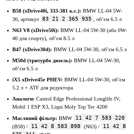
B58 (xDrive40i, 333-381 к.с.):
BMW LL-04 5W-
83 21 2 365 935
30, артикул
, об’єм 6.5 л
N63 V8 (xDrive50i):
BMW LL-04 5W-30 (або 0W-
40 для спорту), об’єм 8.5 л
B47 (xDrive30d):
BMW LL-04 5W-30, об’єм 6.5 л
M50d (триτурбо дизель):
BMW LL-04 5W-30,
об’єм 6.5 л
iX5 xDrive45e PHEV:
BMW LL-04 5W-30, об’єм
5.2 л + ATF для редуктора
Аналоги:
Castrol Edge Professional Longlife IV,
Mobil 1 ESP X3, Liqui Moly Top Tec 4200
11 42 7 583 220
Масляний фільтр:
BMW
11 42 8 583 898
11 42 8
(B58) /
(N63) /