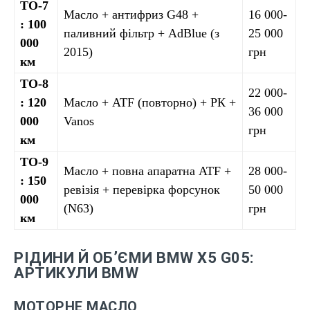
ТО-7
Масло + антифриз G48 +
16 000-
: 100
паливний фільтр + AdBlue (з
25 000
000
2015)
грн
км
ТО-8
22 000-
: 120
Масло + ATF (повторно) + РК +
36 000
000
Vanos
грн
км
ТО-9
Масло + повна апаратна ATF +
28 000-
: 150
ревізія + перевірка форсунок
50 000
000
(N63)
грн
км
РІДИНИ Й ОБ’ЄМИ BMW X5 G05:
АРТИКУЛИ BMW
МОТОРНЕ МАСЛО