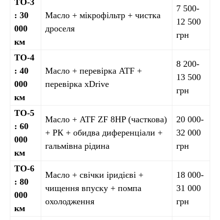
ТО-3
7 500-
: 30
Масло + мікрофільтр + чистка
12 500
000
дроселя
грн
км
ТО-4
8 200-
: 40
Масло + перевірка ATF +
13 500
000
перевірка xDrive
грн
км
ТО-5
Масло + ATF ZF 8HP (часткова)
20 000-
: 60
+ РК + обидва диференціали +
32 000
000
гальмівна рідина
грн
км
ТО-6
Масло + свічки іридієві +
18 000-
: 80
чищення впуску + помпа
31 000
000
охолодження
грн
км