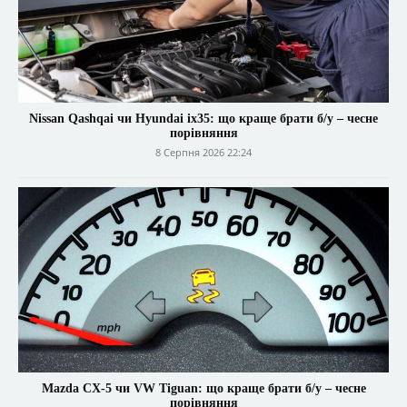
Nissan Qashqai чи Hyundai ix35: що краще брати б/у – чесне
порівняння
8 Серпня 2026 22:24
Mazda CX-5 чи VW Tiguan: що краще брати б/у – чесне
порівняння