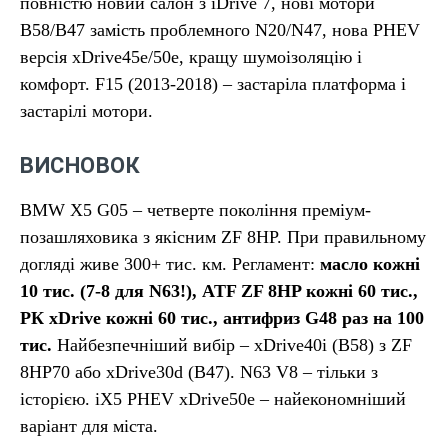
повністю новий салон з iDrive 7, нові мотори
B58/B47 замість проблемного N20/N47, нова PHEV
версія xDrive45e/50e, кращу шумоізоляцію і
комфорт. F15 (2013-2018) – застаріла платформа і
застарілі мотори.
ВИСНОВОК
BMW X5 G05 – четверте покоління преміум-
позашляховика з якісним ZF 8HP. При правильному
догляді живе 300+ тис. км. Регламент:
масло кожні
10 тис. (7-8 для N63!), ATF ZF 8HP кожні 60 тис.,
РК xDrive кожні 60 тис., антифриз G48 раз на 100
тис.
Найбезпечніший вибір – xDrive40i (B58) з ZF
8HP70 або xDrive30d (B47). N63 V8 – тільки з
історією. iX5 PHEV xDrive50e – найекономніший
варіант для міста.