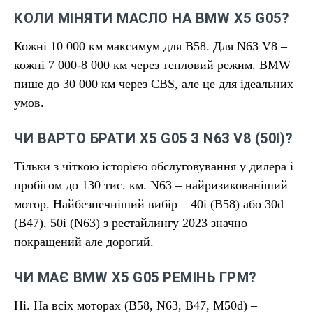
КОЛИ МІНЯТИ МАСЛО НА BMW X5 G05?
Кожні 10 000 км максимум для B58. Для N63 V8 –
кожні 7 000-8 000 км через тепловий режим. BMW
пише до 30 000 км через CBS, але це для ідеальних
умов.
ЧИ ВАРТО БРАТИ X5 G05 З N63 V8 (50I)?
Тільки з чіткою історією обслуговування у дилера і
пробігом до 130 тис. км. N63 – найризикованіший
мотор. Найбезпечніший вибір – 40i (B58) або 30d
(B47). 50i (N63) з рестайлингу 2023 значно
покращений але дорогий.
ЧИ МАЄ BMW X5 G05 РЕМІНЬ ГРМ?
Ні. На всіх моторах (B58, N63, B47, M50d) –