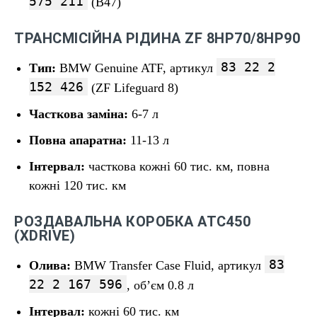
575 211
(B47)
ТРАНСМІСІЙНА РІДИНА ZF 8HP70/8HP90
83 22 2
Тип:
BMW Genuine ATF, артикул
152 426
(ZF Lifeguard 8)
Часткова заміна:
6-7 л
Повна апаратна:
11-13 л
Інтервал:
часткова кожні 60 тис. км, повна
кожні 120 тис. км
РОЗДАВАЛЬНА КОРОБКА ATC450
(XDRIVE)
83
Олива:
BMW Transfer Case Fluid, артикул
22 2 167 596
, об’єм 0.8 л
Інтервал:
кожні 60 тис. км