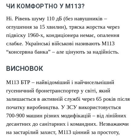
ЧИ КОМФОРТНО У М113?
Нi. Рівень шуму 110 дБ (без навушників –
оглушення за 15 хвилин), тряска жорстка через
підвіску 1960-х, кондиціонера немає, опалення
слабке. Українські військові називають М113
“консервна банка” – але цінують за надійність.
ВИСНОВОК
М113 БТР – найвідоміший і найчисельніший
гусеничний бронетранспортер у світі, який
залишається в активній службі через 65 років після
початку виробництва. У ЗСУ використовується
700-900 машин різних модифікацій – від лінійних
десантних до санітарних і командних. Незважаючи
на застарілий захист, М113 цінний за простоту,