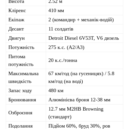
Висота
2.52 м
Кліренс
410 мм
Екіпаж
2 (командир + механік-водій)
Десант
11 солдатів
Двигун
Detroit Diesel 6V53T, V6 дизель
Потужність
275 к.с. (A2/A3)
Питома
20 к.с./тонна
потужність
Максимальна
67 км/год (на гусеницях) / 5.8
швидкість
км/год (на воді)
Запас ходу
480 км
Бронювання
Алюмінієва броня 12-38 мм
12.7 мм M2HB Browning
Озброєння
(стандарт)
Подолання
Підйом 60%, бруд 30%, ров