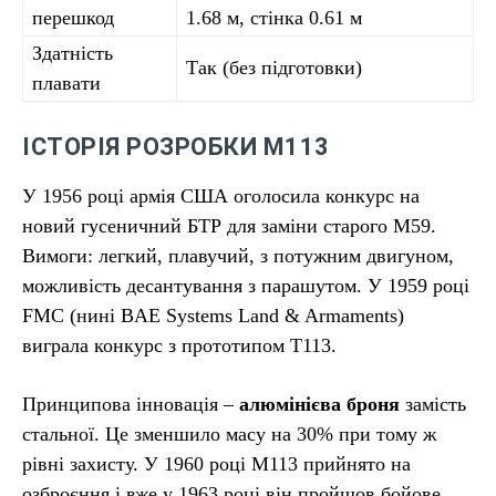
перешкод
1.68 м, стінка 0.61 м
Здатність
Так (без підготовки)
плавати
ІСТОРІЯ РОЗРОБКИ М113
У 1956 році армія США оголосила конкурс на
новий гусеничний БТР для заміни старого М59.
Вимоги: легкий, плавучий, з потужним двигуном,
можливість десантування з парашутом. У 1959 році
FMC (нині BAE Systems Land & Armaments)
виграла конкурс з прототипом T113.
Принципова інновація –
алюмінієва броня
замість
стальної. Це зменшило масу на 30% при тому ж
рівні захисту. У 1960 році М113 прийнято на
озброєння і вже у 1963 році він пройшов бойове