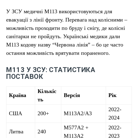
У ЗСУ медичні М113 використовуються для
евакуації з лінії фронту. Перевага над колісними –
можливість проходити по бруду і снігу, де колісні
санітарки не пройдуть. Українські медики дали
М113 кодову назву “Червона лінія” – бо це часто
остання можливість врятувати пораненого.
М113 У ЗСУ: СТАТИСТИКА
ПОСТАВОК
Кількіс
Країна
Версія
Рік
ть
2022-
США
200+
M113A2/A3
2024
M577A2 +
2022-
Литва
240
M113A2
2023