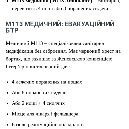
M113 медичний (M113 Ambulance)
– санітарна,
перевозить 4 ноші або 8 поранених сидячи
М113 МЕДИЧНИЙ: ЕВАКУАЦІЙНИЙ
БТР
Медичний М113 – спеціалізована санітарна
модифікація без озброєння. Має червоний хрест на
бортах, що захищає за Женевською конвенцією.
Інтер’єр пристосований для:
4 лежачих поранених на ношах
Або 8 поранених сидячи
Або 2 ноші + 4 сидячих
Місце для лікаря і фельдшера
Базове реанімаційне обладнання