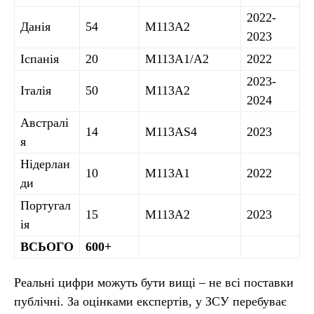
2022-
Данія
54
M113A2
2023
Іспанія
20
M113A1/A2
2022
2023-
Італія
50
M113A2
2024
Австралі
14
M113AS4
2023
я
Нідерлан
10
M113A1
2022
ди
Португал
15
M113A2
2023
ія
ВСЬОГО
600+
Реальні цифри можуть бути вищі – не всі поставки
публічні. За оцінками експертів, у ЗСУ перебуває