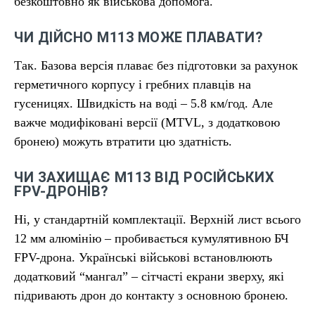
безкоштовно як військова допомога.
ЧИ ДІЙСНО М113 МОЖЕ ПЛАВАТИ?
Так. Базова версія плаває без підготовки за рахунок
герметичного корпусу і гребних плавців на
гусеницях. Швидкість на воді – 5.8 км/год. Але
важче модифіковані версії (MTVL, з додатковою
бронею) можуть втратити цю здатність.
ЧИ ЗАХИЩАЄ М113 ВІД РОСІЙСЬКИХ
FPV-ДРОНІВ?
Ні, у стандартній комплектації. Верхній лист всього
12 мм алюмінію – пробивається кумулятивною БЧ
FPV-дрона. Українські військові встановлюють
додатковий “мангал” – сітчасті екрани зверху, які
підривають дрон до контакту з основною бронею.