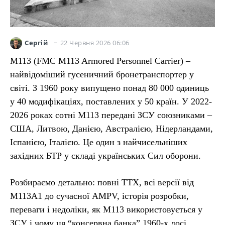
22 Червня 2026 06:06
Сергій
М113 (FMC M113 Armored Personnel Carrier) –
найвідоміший гусеничний бронетранспортер у
світі. З 1960 року випущено понад 80 000 одиниць
у 40 модифікаціях, поставлених у 50 країн. У 2022-
2026 роках сотні М113 передані ЗСУ союзниками –
США, Литвою, Данією, Австралією, Нідерландами,
Іспанією, Італією. Це один з найчисельніших
західних БТР у складі українських Сил оборони.
Розбираємо детально: повні ТТХ, всі версії від
M113A1 до сучасної AMPV, історія розробки,
переваги і недоліки, як М113 використовується у
ЗСУ і чому ця “консервна банка” 1960-х досі