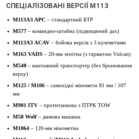
СПЕЦІАЛІЗОВАНІ ВЕРСІЇ М113
M113A3 APC
– стандартний БТР
M577
– командно-штабна (підвищений дах)
M113A3 ACAV
– бойова версія з 3 кулеметами
M163 VADS
– 20-мм зенітна (з гарматою Vulcan)
M548
– вантажний транспортер (без бронювання
верху)
M125 / M106
– самохідні міномети 81 мм / 107
мм
M901 ITV
– протитанкова з ПТРК TOW
M58 Wolf
– димова машина
M1064
– 120-мм мінометна