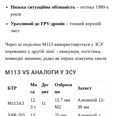
Низька ситуаційна обізнаність
– оптика 1980-х
років
Уразливий до FPV-дронів
– тонкий верхній
лист
Через ці недоліки М113 використовується у ЗСУ
переважно у другій лінії – евакуація, логістика,
командні машини, рідко як перша атакуюча хвиля.
М113 VS АНАЛОГИ У ЗСУ
Ма
Дес
Озброєн
БТР
Захист
са
ант
ня
12.
12.7 мм
Алюміній 12-
М113A3
11
3 т
M2
38 мм
YPR-765
13.
25 мм
Алюміній +