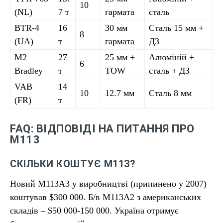
10
(NL)
7 т
гармата
сталь
BTR-4
16
30 мм
Сталь 15 мм +
8
(UA)
т
гармата
ДЗ
M2
27
25 мм +
Алюміній +
6
Bradley
т
TOW
сталь + ДЗ
VAB
14
10
12.7 мм
Сталь 8 мм
(FR)
т
FAQ: ВІДПОВІДІ НА ПИТАННЯ ПРО
М113
СКІЛЬКИ КОШТУЄ М113?
Новий М113A3 у виробництві (припинено у 2007)
коштував $300 000. Б/в М113A2 з американських
складів – $50 000-150 000. Україна отримує