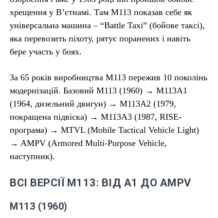
хрещення у В’єтнамі. Там М113 показав себе як
універсальна машина – “Battle Taxi” (бойове таксі),
яка перевозить піхоту, рятує поранених і навіть
бере участь у боях.
За 65 років виробництва М113 пережив 10 поколінь
модернізацій. Базовий M113 (1960) → M113A1
(1964, дизельний двигун) → M113A2 (1979,
покращена підвіска) → M113A3 (1987, RISE-
програма) → MTVL (Mobile Tactical Vehicle Light)
→ AMPV (Armored Multi-Purpose Vehicle,
наступник).
ВСІ ВЕРСІЇ М113: ВІД A1 ДО AMPV
M113 (1960)