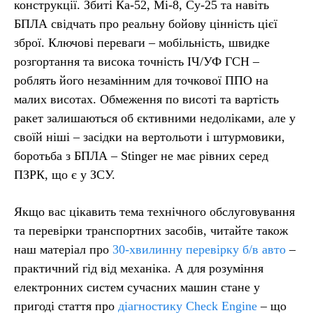
конструкції. Збиті Ка-52, Мі-8, Су-25 та навіть
БПЛА свідчать про реальну бойову цінність цієї
зброї. Ключові переваги – мобільність, швидке
розгортання та висока точність ІЧ/УФ ГСН –
роблять його незамінним для точкової ППО на
малих висотах. Обмеження по висоті та вартість
ракет залишаються об єктивними недоліками, але у
своїй ніші – засідки на вертольоти і штурмовики,
боротьба з БПЛА – Stinger не має рівних серед
ПЗРК, що є у ЗСУ.
Якщо вас цікавить тема технічного обслуговування
та перевірки транспортних засобів, читайте також
наш матеріал про
30-хвилинну перевірку б/в авто
–
практичний гід від механіка. А для розуміння
електронних систем сучасних машин стане у
пригоді стаття про
діагностику Check Engine
– що