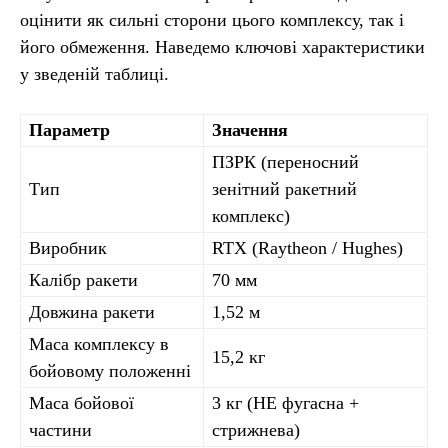
оцінити як сильні сторони цього комплексу, так і
його обмеження. Наведемо ключові характеристики
у зведеній таблиці.
Параметр
Значення
ПЗРК (переносний
Тип
зенітний ракетний
комплекс)
Виробник
RTX (Raytheon / Hughes)
Калібр ракети
70 мм
Довжина ракети
1,52 м
Маса комплексу в
15,2 кг
бойовому положенні
Маса бойової
3 кг (HE фугасна +
частини
стрижнева)