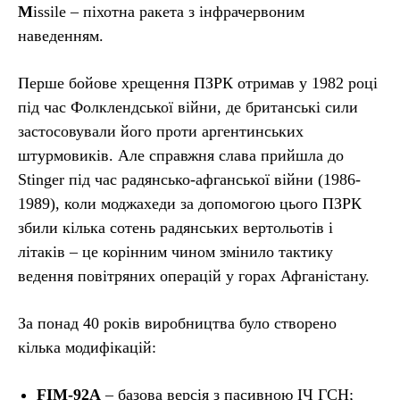
M
issile – піхотна ракета з інфрачервоним
наведенням.
Перше бойове хрещення ПЗРК отримав у 1982 році
під час Фолклендської війни, де британські сили
застосовували його проти аргентинських
штурмовиків. Але справжня слава прийшла до
Stinger під час радянсько-афганської війни (1986-
1989), коли моджахеди за допомогою цього ПЗРК
збили кілька сотень радянських вертольотів і
літаків – це корінним чином змінило тактику
ведення повітряних операцій у горах Афганістану.
За понад 40 років виробництва було створено
кілька модифікацій:
FIM-92A
– базова версія з пасивною ІЧ ГСН;