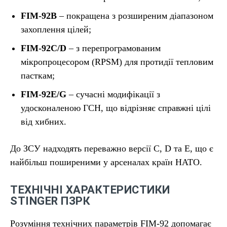
FIM-92B
– покращена з розширеним діапазоном
захоплення цілей;
FIM-92C/D
– з перепрограмованим
мікропроцесором (RPSM) для протидії тепловим
пасткам;
FIM-92E/G
– сучасні модифікації з
удосконаленою ГСН, що відрізняє справжні цілі
від хибних.
До ЗСУ надходять переважно версії C, D та E, що є
найбільш поширеними у арсеналах країн НАТО.
ТЕХНІЧНІ ХАРАКТЕРИСТИКИ
STINGER ПЗРК
Розуміння технічних параметрів FIM-92 допомагає