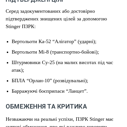
Серед задокументованих або достовірно
підтверджених знищених цілей за допомогою
Stinger ПЗРК:
Вертольоти Ка-52 “Алігатор” (ударні);
Вертольоти Мі-8 (транспортно-бойові);
Штурмовики Су-25 (на малих висотах під час
атак);
БПЛА “Орлан-10” (розвідувальні);
Барражуючі боєприпаси “Ланцет”.
ОБМЕЖЕННЯ ТА КРИТИКА
Незважаючи на реальні успіхи, ПЗРК Stinger має
суттєві обмеження, про які важливо говорити