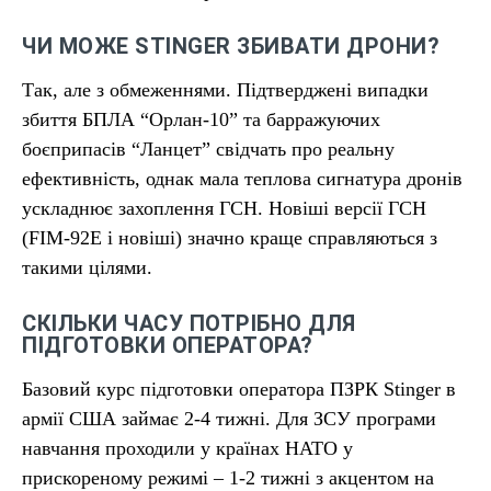
ЧИ МОЖЕ STINGER ЗБИВАТИ ДРОНИ?
Так, але з обмеженнями. Підтверджені випадки
збиття БПЛА “Орлан-10” та барражуючих
боєприпасів “Ланцет” свідчать про реальну
ефективність, однак мала теплова сигнатура дронів
ускладнює захоплення ГСН. Новіші версії ГСН
(FIM-92E і новіші) значно краще справляються з
такими цілями.
СКІЛЬКИ ЧАСУ ПОТРІБНО ДЛЯ
ПІДГОТОВКИ ОПЕРАТОРА?
Базовий курс підготовки оператора ПЗРК Stinger в
армії США займає 2-4 тижні. Для ЗСУ програми
навчання проходили у країнах НАТО у
прискореному режимі – 1-2 тижні з акцентом на