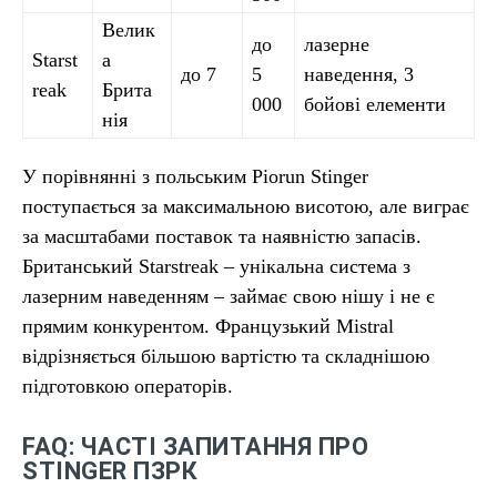
Велик
до
лазерне
Starst
а
до 7
5
наведення, 3
reak
Брита
000
бойові елементи
нія
У порівнянні з польським Piorun Stinger
поступається за максимальною висотою, але виграє
за масштабами поставок та наявністю запасів.
Британський Starstreak – унікальна система з
лазерним наведенням – займає свою нішу і не є
прямим конкурентом. Французький Mistral
відрізняється більшою вартістю та складнішою
підготовкою операторів.
FAQ: ЧАСТІ ЗАПИТАННЯ ПРО
STINGER ПЗРК