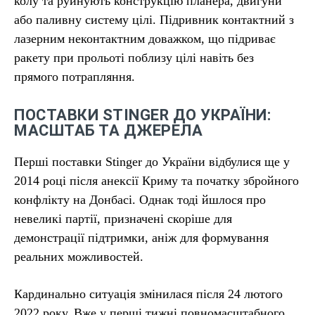
колу та руйнують конструкцію планера, двигуни
або паливну систему цілі. Підривник контактний з
лазерним неконтактним доважком, що підриває
ракету при прольоті поблизу цілі навіть без
прямого потрапляння.
ПОСТАВКИ STINGER ДО УКРАЇНИ:
МАСШТАБ ТА ДЖЕРЕЛА
Перші поставки Stinger до України відбулися ще у
2014 році після анексії Криму та початку збройного
конфлікту на Донбасі. Однак тоді йшлося про
невеликі партії, призначені скоріше для
демонстрації підтримки, аніж для формування
реальних можливостей.
Кардинально ситуація змінилася після 24 лютого
2022 року. Вже у перші тижні повномасштабного