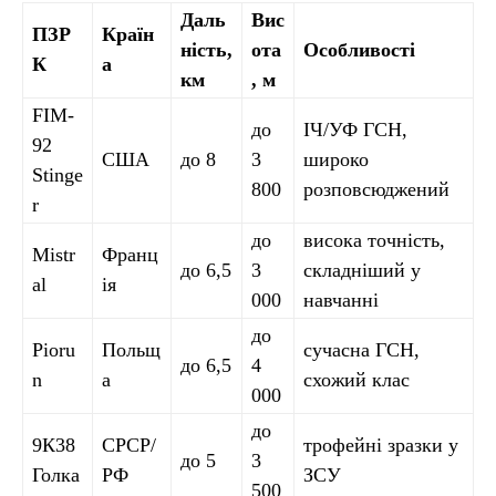
Даль
Вис
ПЗР
Країн
ність,
ота
Особливості
К
а
км
, м
FIM-
до
ІЧ/УФ ГСН,
92
США
до 8
3
широко
Stinge
800
розповсюджений
r
до
висока точність,
Mistr
Франц
до 6,5
3
складніший у
al
ія
000
навчанні
до
Pioru
Польщ
сучасна ГСН,
до 6,5
4
n
а
схожий клас
000
до
9К38
СРСР/
трофейні зразки у
до 5
3
Голка
РФ
ЗСУ
500