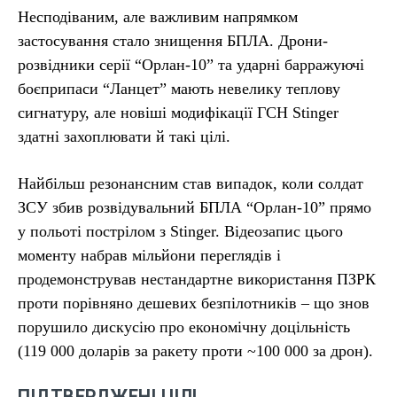
Несподіваним, але важливим напрямком
застосування стало знищення БПЛА. Дрони-
розвідники серії “Орлан-10” та ударні барражуючі
боєприпаси “Ланцет” мають невелику теплову
сигнатуру, але новіші модифікації ГСН Stinger
здатні захоплювати й такі цілі.
Найбільш резонансним став випадок, коли солдат
ЗСУ збив розвідувальний БПЛА “Орлан-10” прямо
у польоті пострілом з Stinger. Відеозапис цього
моменту набрав мільйони переглядів і
продемонстрував нестандартне використання ПЗРК
проти порівняно дешевих безпілотників – що знов
порушило дискусію про економічну доцільність
(119 000 доларів за ракету проти ~100 000 за дрон).
ПІДТВЕРДЖЕНІ ЦІЛІ