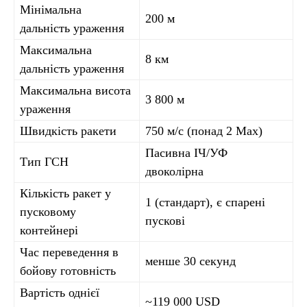
Мінімальна
200 м
дальність ураження
Максимальна
8 км
дальність ураження
Максимальна висота
3 800 м
ураження
Швидкість ракети
750 м/с (понад 2 Мах)
Пасивна ІЧ/УФ
Тип ГСН
двоколірна
Кількість ракет у
1 (стандарт), є спарені
пусковому
пускові
контейнері
Час переведення в
менше 30 секунд
бойову готовність
Вартість однієї
~119 000 USD