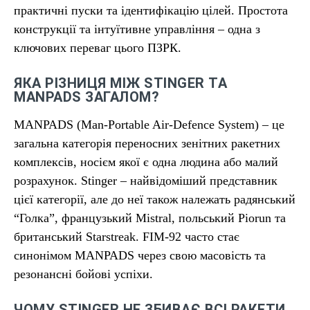
практичні пуски та ідентифікацію цілей. Простота
конструкції та інтуїтивне управління – одна з
ключових переваг цього ПЗРК.
ЯКА РІЗНИЦЯ МІЖ STINGER ТА
MANPADS ЗАГАЛОМ?
MANPADS (Man-Portable Air-Defence System) – це
загальна категорія переносних зенітних ракетних
комплексів, носієм якої є одна людина або малий
розрахунок. Stinger – найвідоміший представник
цієї категорії, але до неї також належать радянський
“Голка”, французький Mistral, польський Piorun та
британський Starstreak. FIM-92 часто стає
синонімом MANPADS через свою масовість та
резонансні бойові успіхи.
ЧОМУ STINGER НЕ ЗБИВАЄ ВСІ РАКЕТИ