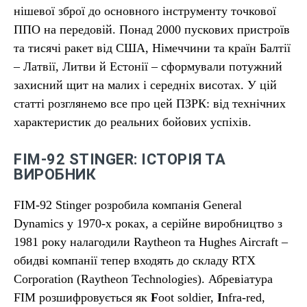
нішевої зброї до основного інструменту точкової
ППО на передовій. Понад 2000 пускових пристроїв
та тисячі ракет від США, Німеччини та країн Балтії
– Латвії, Литви й Естонії – сформували потужний
захисний щит на малих і середніх висотах. У цій
статті розглянемо все про цей ПЗРК: від технічних
характеристик до реальних бойових успіхів.
FIM-92 STINGER: ІСТОРІЯ ТА
ВИРОБНИК
FIM-92 Stinger розробила компанія General
Dynamics у 1970-х роках, а серійне виробництво з
1981 року налагодили Raytheon та Hughes Aircraft –
обидві компанії тепер входять до складу RTX
Corporation (Raytheon Technologies). Абревіатура
FIM розшифровується як
F
oot soldier,
I
nfra-red,