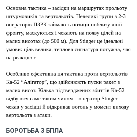
Основна тактика – засідки на маршрутах прольоту
штурмовиків та вертольотів. Невеликі групи з 2-3
операторів ПЗРК займають позиції поблизу лінії
фронту, маскуються і чекають на появу цілей на
малих висотах (до 500 м). Для Stinger це ідеальні
умови: ціль велика, теплова сигнатура потужна, час
на реакцію є.
Особливо ефективна ця тактика проти вертольотів
Ка-52 “Алігатор”, що здійснюють пуски ракет з
малих висот. Кілька підтверджених збиттів Ка-52
відбулося саме таким чином – оператор Stinger
чекав у засідці й відкривав вогонь у момент виходу
вертольота з атаки.
БОРОТЬБА З БПЛА