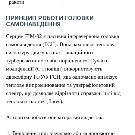
ракети
ПРИНЦИП РОБОТИ ГОЛОВКИ
САМОНАВЕДЕННЯ
Серцем FIM-92 є пасивна інфрачервона головка
самонаведення (ГСН). Вона захоплює теплову
сигнатуру двигуна цілі – авіаційного
турбореактивного або поршневого. Сучасні
модифікації (C і новіші) використовують
двоколірну ІЧ/УФ ГСН, яка одночасно аналізує
теплове випромінювання та ультрафіолетовий
спектр, що дозволяє відрізняти справжні цілі від
теплових пасток (flares).
Алгоритм роботи оператора виглядає так:
Виявлення цілі візуально або за допомогою