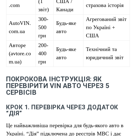
(1
США /
.com
страхова історія
звіт)
Канади
300-
Агрегований звіт
AutoVIN.
Будь-яке
500
по Україні +
com.ua
авто
грн
США
Авторе
200-
Будь-яке
Технічний та
(avtore.co
400
авто
юридичний звіт
m.ua)
грн
ПОКРОКОВА ІНСТРУКЦІЯ: ЯК
ПЕРЕВІРИТИ VIN АВТО ЧЕРЕЗ 5
СЕРВІСІВ
КРОК 1. ПЕРЕВІРКА ЧЕРЕЗ ДОДАТОК
“ДІЯ”
Це найважливіша перевірка для будь-якого авто в
Україні. “Дія” підключена до реєстрів МВС і дає