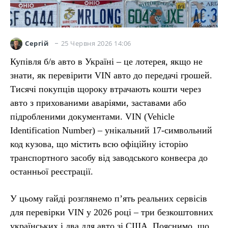
25 Червня 2026 14:06
Сергій
Купівля б/в авто в Україні – це лотерея, якщо не
знати, як перевірити VIN авто до передачі грошей.
Тисячі покупців щороку втрачають кошти через
авто з прихованими аваріями, заставами або
підробленими документами. VIN (Vehicle
Identification Number) – унікальний 17-символьний
код кузова, що містить всю офіційну історію
транспортного засобу від заводського конвеєра до
останньої реєстрації.
У цьому гайді розглянемо п’ять реальних сервісів
для перевірки VIN у 2026 році – три безкоштовних
українських і два для авто зі США. Пояснимо, що