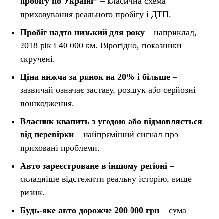
пробігу по Україні”
– класична схема
приховування реального пробігу і ДТП.
Пробіг надто низький для року
– наприклад,
2018 рік і 40 000 км. Вірогідно, показники
скручені.
Ціна нижча за ринок на 20% і більше
–
зазвичай означає заставу, розшук або серйозні
пошкодження.
Власник квапить з угодою або відмовляється
від перевірки
– найпряміший сигнал про
приховані проблеми.
Авто зареєстроване в іншому регіоні
–
складніше відстежити реальну історію, вище
ризик.
Будь-яке авто дорожче 200 000 грн
– сума