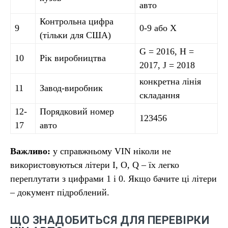
авто
Контрольна цифра
9
0-9 або X
(тільки для США)
G = 2016, H =
10
Рік виробництва
2017, J = 2018
конкретна лінія
11
Завод-виробник
складання
12-
Порядковий номер
123456
17
авто
Важливо:
у справжньому VIN ніколи не
використовуються літери I, O, Q – їх легко
переплутати з цифрами 1 і 0. Якщо бачите ці літери
– документ підроблений.
ЩО ЗНАДОБИТЬСЯ ДЛЯ ПЕРЕВІРКИ