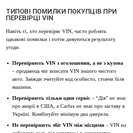
ТИПОВІ ПОМИЛКИ ПОКУПЦІВ ПРИ
ПЕРЕВІРЦІ VIN
Навіть ті, хто перевіряє VIN, часто роблять
однакові помилки і потім дивуються результату
угоди.
Перевіряють VIN з оголошення, а не з кузова
– продавець міг вписати VIN іншого чистого
авто. Завжди зчитуйте код особисто, стоячи біля
машини.
Перевіряють тільки один сервіс
– “Дія” не знає
про аварії в США, а Carfax не знає про заставу в
Україні. Комбінуйте мінімум два джерела.
Не перевіряють збіг VIN між місцями
– VIN на
лобовому склі, під капотом і в документах