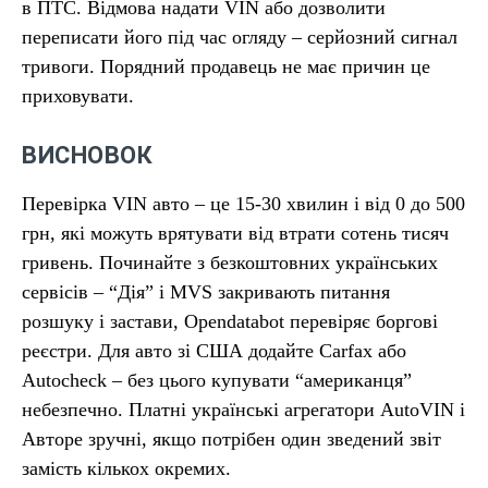
в ПТС. Відмова надати VIN або дозволити
переписати його під час огляду – серйозний сигнал
тривоги. Порядний продавець не має причин це
приховувати.
ВИСНОВОК
Перевірка VIN авто – це 15-30 хвилин і від 0 до 500
грн, які можуть врятувати від втрати сотень тисяч
гривень. Починайте з безкоштовних українських
сервісів – “Дія” і MVS закривають питання
розшуку і застави, Opendatabot перевіряє боргові
реєстри. Для авто зі США додайте Carfax або
Autocheck – без цього купувати “американця”
небезпечно. Платні українські агрегатори AutoVIN і
Авторе зручні, якщо потрібен один зведений звіт
замість кількох окремих.