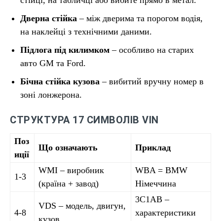
Дверна стійка
– між дверима та порогом водія,
на наклейці з технічними даними.
Підлога під килимком
– особливо на старих
авто GM та Ford.
Бічна стійка кузова
– вибитий вручну номер в
зоні лонжерона.
СТРУКТУРА 17 СИМВОЛІВ VIN
Поз
Що означають
Приклад
иції
WMI – виробник
WBA = BMW
1-3
(країна + завод)
Німеччина
3C1AB –
VDS – модель, двигун,
4-8
характеристики
кузов