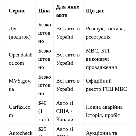
Для яких
Сервіс
Ціна
Що дає
авто
Безко
Дія
Всі авто в
Розшук, застава,
штов
(додаток)
Україні
реєстрація
но
Безко
МВС, БТІ,
Opendatab
Всі авто в
штов
виконавчі
ot.com
Україні
но
провадження
Безко
MVS.gov.
Всі авто в
Офіційний
штов
ua
Україні
реєстр ГСЦ МВС
но
$40
Авто зі
Carfax.co
Повна аварійна
(1
США /
m
історія, пробіг
звіт)
Канади
$25
Авто зі
Autocheck
Аукціонна та