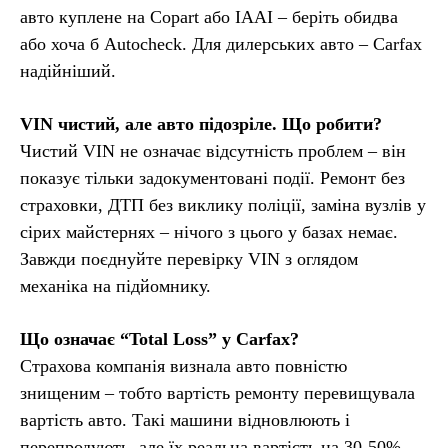
авто куплене на Copart або IAAI – беріть обидва
або хоча б Autocheck. Для дилерських авто – Carfax
надійніший.
VIN чистий, але авто підозріле. Що робити?
Чистий VIN не означає відсутність проблем – він
показує тільки задокументовані події. Ремонт без
страховки, ДТП без виклику поліції, заміна вузлів у
сірих майстернях – нічого з цього у базах немає.
Завжди поєднуйте перевірку VIN з оглядом
механіка на підйомнику.
Що означає “Total Loss” у Carfax?
Страхова компанія визнала авто повністю
знищеним – тобто вартість ремонту перевищувала
вартість авто. Такі машини відновлюють і
перепродують, але їх реальна вартість на 30-50%