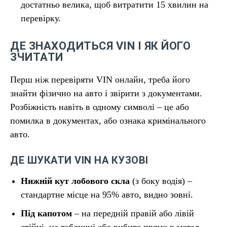
достатньо велика, щоб витратити 15 хвилин на
перевірку.
ДЕ ЗНАХОДИТЬСЯ VIN І ЯК ЙОГО
ЗЧИТАТИ
Перш ніж перевіряти VIN онлайн, треба його
знайти фізично на авто і звірити з документами.
Розбіжність навіть в одному символі – це або
помилка в документах, або ознака кримінального
авто.
ДЕ ШУКАТИ VIN НА КУЗОВІ
Нижній кут лобового скла
(з боку водія) –
стандартне місце на 95% авто, видно зовні.
Під капотом
– на передній правій або лівій
стійці, на табличці або вибите прямо в метал.