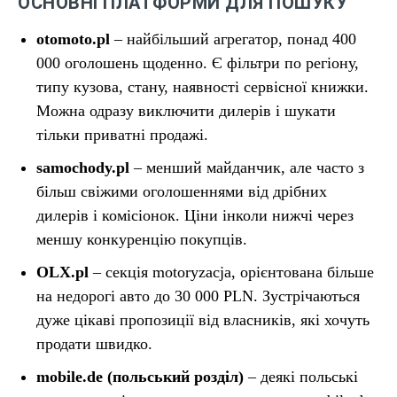
ОСНОВНІ ПЛАТФОРМИ ДЛЯ ПОШУКУ
otomoto.pl
– найбільший агрегатор, понад 400
000 оголошень щоденно. Є фільтри по регіону,
типу кузова, стану, наявності сервісної книжки.
Можна одразу виключити дилерів і шукати
тільки приватні продажі.
samochody.pl
– менший майданчик, але часто з
більш свіжими оголошеннями від дрібних
дилерів і комісіонок. Ціни інколи нижчі через
меншу конкуренцію покупців.
OLX.pl
– секція motoryzacja, орієнтована більше
на недорогі авто до 30 000 PLN. Зустрічаються
дуже цікаві пропозиції від власників, які хочуть
продати швидко.
mobile.de (польський розділ)
– деякі польські