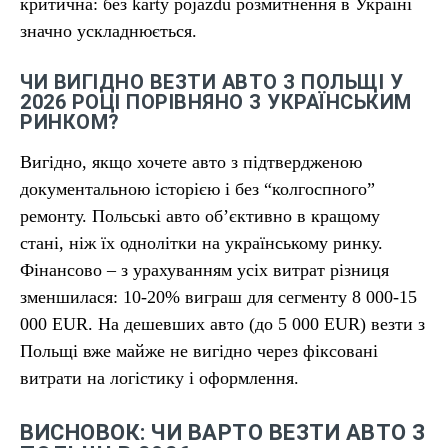
критична: без karty pojazdu розмитнення в Україні
значно ускладнюється.
ЧИ ВИГІДНО ВЕЗТИ АВТО З ПОЛЬЩІ У
2026 РОЦІ ПОРІВНЯНО З УКРАЇНСЬКИМ
РИНКОМ?
Вигідно, якщо хочете авто з підтвердженою
документальною історією і без “колгоспного”
ремонту. Польські авто об’єктивно в кращому
стані, ніж їх однолітки на українському ринку.
Фінансово – з урахуванням усіх витрат різниця
зменшилася: 10-20% виграш для сегменту 8 000-15
000 EUR. На дешевших авто (до 5 000 EUR) везти з
Польщі вже майже не вигідно через фіксовані
витрати на логістику і оформлення.
ВИСНОВОК: ЧИ ВАРТО ВЕЗТИ АВТО З