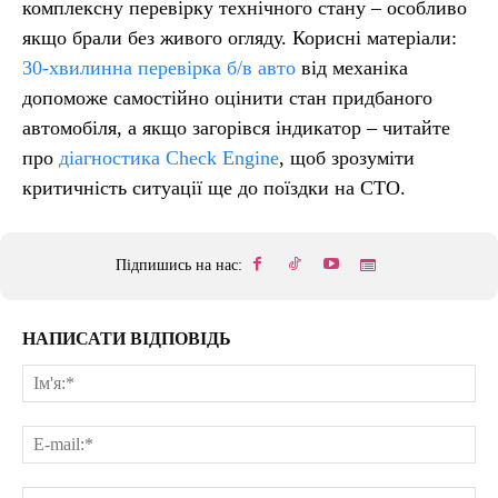
комплексну перевірку технічного стану – особливо
якщо брали без живого огляду. Корисні матеріали:
30-хвилинна перевірка б/в авто
від механіка
допоможе самостійно оцінити стан придбаного
автомобіля, а якщо загорівся індикатор – читайте
про
діагностика Check Engine
, щоб зрозуміти
критичність ситуації ще до поїздки на СТО.
Підпишись на нас:
НАПИСАТИ ВІДПОВІДЬ
Ім'
E-
mai
сай