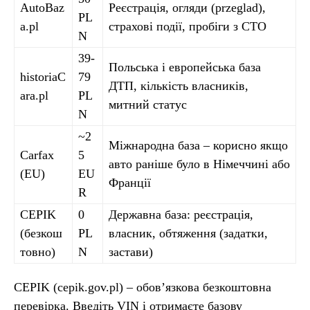
AutoBaz
Реєстрація, огляди (przeglad),
PL
a.pl
страхові події, пробіги з СТО
N
39-
Польська і европейська база
historiaC
79
ДТП, кількість власників,
ara.pl
PL
митний статус
N
~2
Міжнародна база – корисно якщо
Carfax
5
авто раніше було в Німеччині або
(EU)
EU
Франції
R
CEPIK
0
Державна база: реєстрація,
(безкош
PL
власник, обтяження (задатки,
товно)
N
застави)
CEPIK (cepik.gov.pl) – обов’язкова безкоштовна
перевірка. Введіть VIN і отримаєте базову