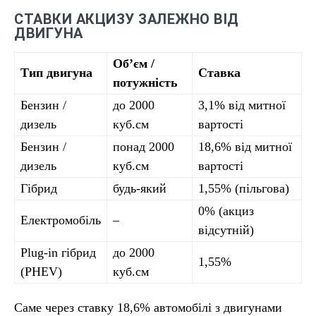
СТАВКИ АКЦИЗУ ЗАЛЕЖНО ВІД
ДВИГУНА
Об’єм /
Тип двигуна
Ставка
потужність
Бензин /
до 2000
3,1% від митної
дизель
куб.см
вартості
Бензин /
понад 2000
18,6% від митної
дизель
куб.см
вартості
Гібрид
будь-який
1,55% (пільгова)
0% (акциз
Електромобіль
–
відсутній)
Plug-in гібрид
до 2000
1,55%
(PHEV)
куб.см
Саме через ставку 18,6% автомобілі з двигунами