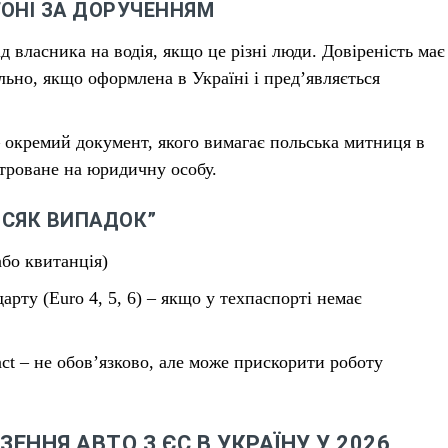
ОНІ ЗА ДОРУЧЕННЯМ
 власника на водія, якщо це різні люди. Довіреність має
льно, якщо оформлена в Україні і пред’являється
 окремий документ, якого вимагає польська митниця в
троване на юридичну особу.
ВСЯК ВИПАДОК”
бо квитанція)
арту (Euro 4, 5, 6) – якщо у техпаспорті немає
fact – не обов’язково, але може прискорити роботу
ННЯ АВТО З ЄС В УКРАЇНУ У 2026