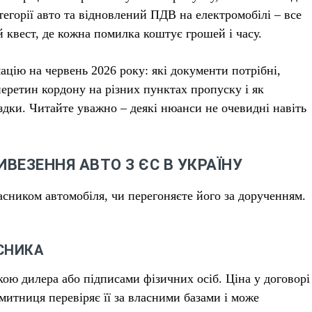
тегорії авто та відновлений ПДВ на електромобілі – все
 квест, де кожна помилка коштує грошей і часу.
ацію на червень 2026 року: які документи потрібні,
еретин кордону на різних пунктах пропуску і як
здки. Читайте уважно – деякі нюанси не очевидні навіть
ИВЕЗЕННЯ АВТО З ЄС В УКРАЇНУ
ласником автомобіля, чи перегоняєте його за дорученням.
СНИКА
кою дилера або підписами фізичних осіб. Ціна у договорі
 митниця перевіряє її за власними базами і може