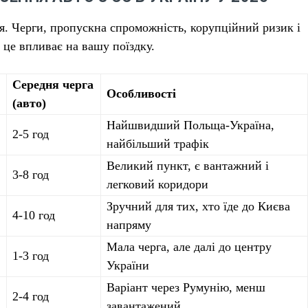
я. Черги, пропускна спроможність, корупційний ризик і
 це впливає на вашу поїздку.
Середня черга
Особливості
(авто)
Найшвидший Польща-Україна,
2-5 год
найбільший трафік
Великий пункт, є вантажний і
3-8 год
легковий коридори
Зручний для тих, хто їде до Києва
4-10 год
напряму
Мала черга, але далі до центру
1-3 год
України
Варіант через Румунію, менш
2-4 год
завантажений