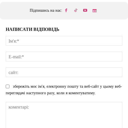
Підпишись на нас:
НАПИСАТИ ВІДПОВІДЬ
Ім'
E-
mai
сай
збережіть моє ім'я, електронну пошту та веб-сайт у цьому веб-
переглядачі наступного разу, коли я коментуватиму.