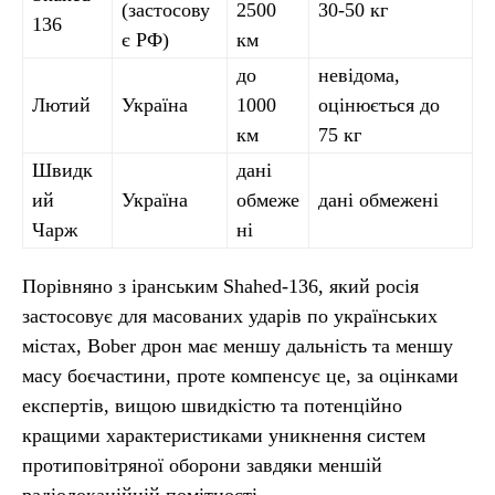
(застосову
2500
30-50 кг
136
є РФ)
км
до
невідома,
Лютий
Україна
1000
оцінюється до
км
75 кг
Швидк
дані
ий
Україна
обмеже
дані обмежені
Чарж
ні
Порівняно з іранським Shahed-136, який росія
застосовує для масованих ударів по українських
містах, Bober дрон має меншу дальність та меншу
масу боєчастини, проте компенсує це, за оцінками
експертів, вищою швидкістю та потенційно
кращими характеристиками уникнення систем
протиповітряної оборони завдяки меншій