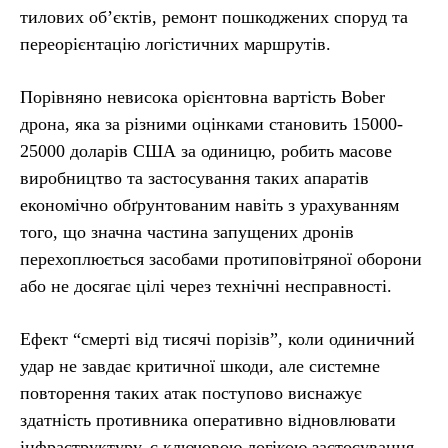
тилових об’єктів, ремонт пошкоджених споруд та
переорієнтацію логістичних маршрутів.
Порівняно невисока орієнтовна вартість Bober
дрона, яка за різними оцінками становить 15000-
25000 доларів США за одиницю, робить масове
виробництво та застосування таких апаратів
економічно обґрунтованим навіть з урахуванням
того, що значна частина запущених дронів
перехоплюється засобами протиповітряної оборони
або не досягає цілі через технічні несправності.
Ефект “смерті від тисячі порізів”, коли одиничний
удар не завдає критичної шкоди, але системне
повторення таких атак поступово виснажує
здатність противника оперативно відновлювати
інфраструктуру, є ключовою логікою застосування