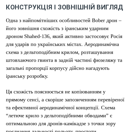
КОНСТРУКЦІЯ І ЗОВНІШНІЙ ВИГЛЯД
Одна з найпомітніших особливостей Bober дрон –
його зовнішня схожість з іранським ударним
дроном Shahed-136, який активно застосовує Росія
для ударів по українських містах. Аеродинамічна
схема з дельтоподібним крилом, розташування
штовхаючого гвинта в задній частині фюзеляжу та
загальні пропорції корпусу дійсно нагадують
іранську розробку.
Ця схожість пояснюється не копіюванням у
прямому сенсі, а скоріше запозиченням перевіреної
та ефективної аеродинамічної концепції. Схема
“летюче крило з дельтоподібними обводами” є
оптимальною для дронів-камікадзе з точки зору
поєднання дальності польоту, простоти