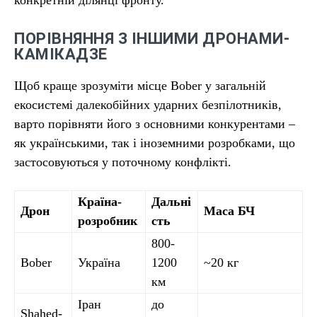
конкретній ділянці фронту.
ПОРІВНЯННЯ З ІНШИМИ ДРОНАМИ-
КАМІКАДЗЕ
Щоб краще зрозуміти місце Bober у загальній
екосистемі далекобійних ударних безпілотників,
варто порівняти його з основними конкурентами –
як українськими, так і іноземними розробками, що
застосовуються у поточному конфлікті.
Країна-
Дальні
Дрон
Маса БЧ
розробник
сть
800-
Bober
Україна
1200
~20 кг
км
Іран
до
Shahed-