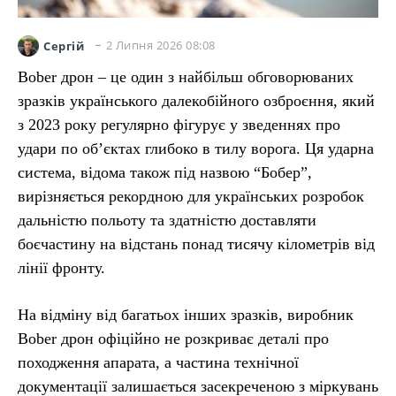
2 Липня 2026 08:08
Сергій
Bober дрон – це один з найбільш обговорюваних
зразків українського далекобійного озброєння, який
з 2023 року регулярно фігурує у зведеннях про
удари по об’єктах глибоко в тилу ворога. Ця ударна
система, відома також під назвою “Бобер”,
вирізняється рекордною для українських розробок
дальністю польоту та здатністю доставляти
боєчастину на відстань понад тисячу кілометрів від
лінії фронту.
На відміну від багатьох інших зразків, виробник
Bober дрон офіційно не розкриває деталі про
походження апарата, а частина технічної
документації залишається засекреченою з міркувань