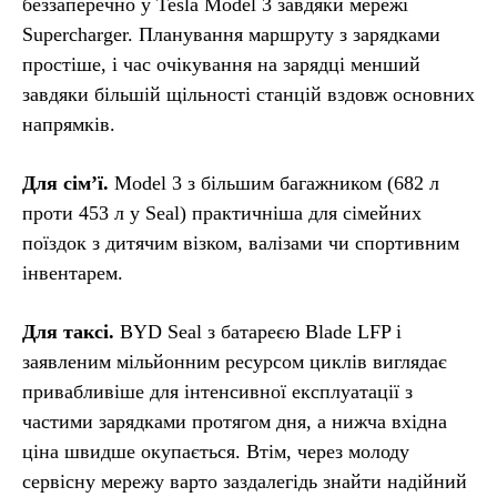
беззаперечно у Tesla Model 3 завдяки мережі
Supercharger. Планування маршруту з зарядками
простіше, і час очікування на зарядці менший
завдяки більшій щільності станцій вздовж основних
напрямків.
Для сім’ї.
Model 3 з більшим багажником (682 л
проти 453 л у Seal) практичніша для сімейних
поїздок з дитячим візком, валізами чи спортивним
інвентарем.
Для таксі.
BYD Seal з батареєю Blade LFP і
заявленим мільйонним ресурсом циклів виглядає
привабливіше для інтенсивної експлуатації з
частими зарядками протягом дня, а нижча вхідна
ціна швидше окупається. Втім, через молоду
сервісну мережу варто заздалегідь знайти надійний