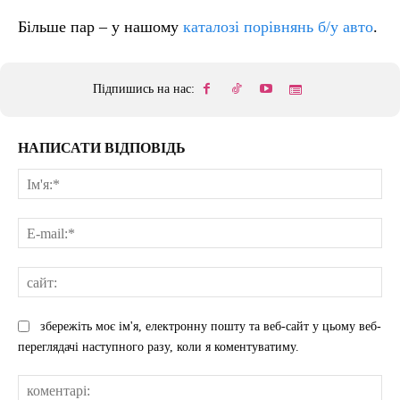
Більше пар – у нашому
каталозі порівнянь б/у авто
.
Підпишись на нас:
НАПИСАТИ ВІДПОВІДЬ
Ім'
E-
mai
сай
збережіть моє ім'я, електронну пошту та веб-сайт у цьому веб-
переглядачі наступного разу, коли я коментуватиму.