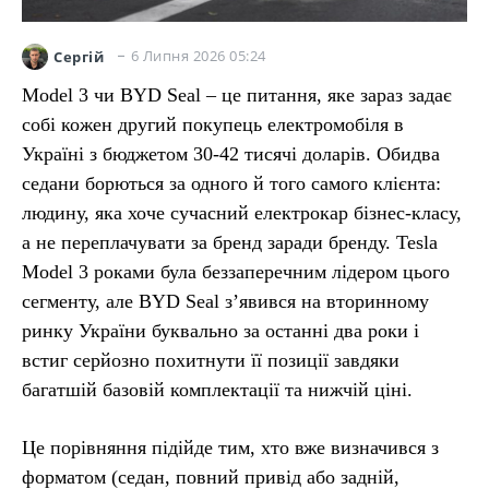
6 Липня 2026 05:24
Сергій
Model 3 чи BYD Seal – це питання, яке зараз задає
собі кожен другий покупець електромобіля в
Україні з бюджетом 30-42 тисячі доларів. Обидва
седани борються за одного й того самого клієнта:
людину, яка хоче сучасний електрокар бізнес-класу,
а не переплачувати за бренд заради бренду. Tesla
Model 3 роками була беззаперечним лідером цього
сегменту, але BYD Seal з’явився на вторинному
ринку України буквально за останні два роки і
встиг серйозно похитнути її позиції завдяки
багатшій базовій комплектації та нижчій ціні.
Це порівняння підійде тим, хто вже визначився з
форматом (седан, повний привід або задній,