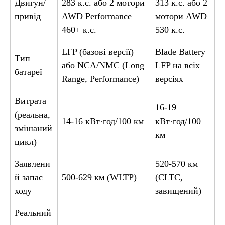
Двигун/
283 к.с. або 2 мотори
313 к.с. або 2
привід
AWD Performance
мотори AWD
460+ к.с.
530 к.с.
LFP (базові версії)
Blade Battery
Тип
або NCA/NMC (Long
LFP на всіх
батареї
Range, Performance)
версіях
Витрата
16-19
(реальна,
14-16 кВт·год/100 км
кВт·год/100
змішаний
км
цикл)
Заявлени
520-570 км
й запас
500-629 км (WLTP)
(CLTC,
ходу
завищений)
Реальний