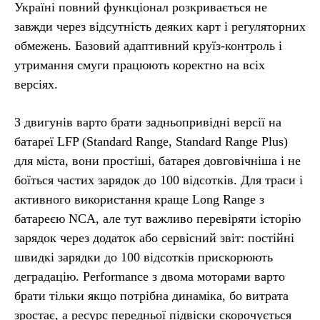
Україні повний функціонал розкривається не
завжди через відсутність деяких карт і регуляторних
обмежень. Базовий адаптивний круїз-контроль і
утримання смуги працюють коректно на всіх
версіях.
З двигунів варто брати задньопривідні версії на
батареї LFP (Standard Range, Standard Range Plus)
для міста, вони простіші, батарея довговічніша і не
боїться частих зарядок до 100 відсотків. Для траси і
активного використання краще Long Range з
батареєю NCA, але тут важливо перевіряти історію
зарядок через додаток або сервісний звіт: постійні
швидкі зарядки до 100 відсотків прискорюють
деградацію. Performance з двома моторами варто
брати тільки якщо потрібна динаміка, бо витрата
зростає, а ресурс передньої підвіски скорочується