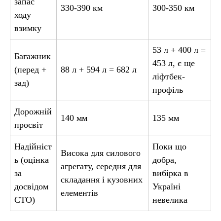
запас
330-390 км
300-350 км
ходу
взимку
53 л + 400 л =
Багажник
453 л, є ще
(перед +
88 л + 594 л = 682 л
ліфтбек-
зад)
профіль
Дорожній
140 мм
135 мм
просвіт
Надійніст
Поки що
Висока для силового
ь (оцінка
добра,
агрегату, середня для
за
вибірка в
складання і кузовних
досвідом
Україні
елементів
СТО)
невелика