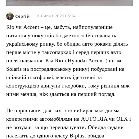
6 Липня 2026 05:34
Сергій
Rio чи Accent – це, мабуть, найпопулярніше
питання у покупців бюджетного б/в седана на
українському ринку, бо обидва авто роками ділять
перше місце у таксопарках і серед перших авто
після навчання. Kia Rio і Hyundai Accent (він же
Solaris на пострадянському ринку) побудовані на
спільній платформі, мають ідентичні за
конструкцією двигуни і коробки, тому різниця між
ними менша, ніж здається на перший погляд.
Це порівняння для тих, хто вибирає між двома
конкретними автомобілями на AUTO.RIA чи OLX і
не розуміє, за що переплачувати. Обидва седани
належать до одного класу B-plus, обидва