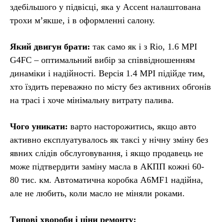
здебільшого у підвісці, яка у Accent налаштована
трохи м’якше, і в оформленні салону.
Який двигун брати:
так само як і з Rio, 1.6 MPI
G4FC – оптимальний вибір за співвідношенням
динаміки і надійності. Версія 1.4 MPI підійде тим,
хто їздить переважно по місту без активних обгонів
на трасі і хоче мінімальну витрату палива.
Чого уникати:
варто насторожитись, якщо авто
активно експлуатувалось як таксі у нічну зміну без
явних слідів обслуговування, і якщо продавець не
може підтвердити заміну масла в АКПП кожні 60-
80 тис. км. Автоматична коробка A6MF1 надійна,
але не любить, коли масло не міняли роками.
Типові хвороби і ціни ремонту: