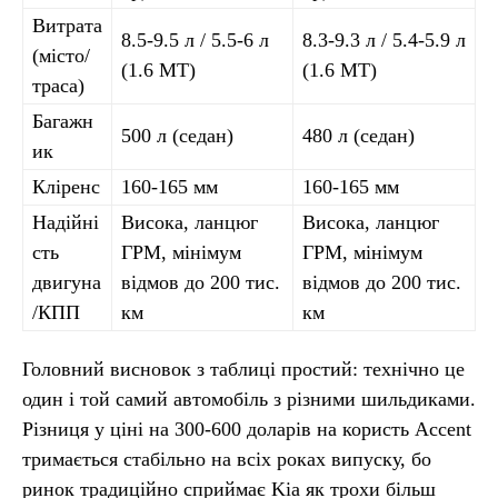
Витрата
8.5-9.5 л / 5.5-6 л
8.3-9.3 л / 5.4-5.9 л
(місто/
(1.6 МТ)
(1.6 МТ)
траса)
Багажн
500 л (седан)
480 л (седан)
ик
Кліренс
160-165 мм
160-165 мм
Надійні
Висока, ланцюг
Висока, ланцюг
сть
ГРМ, мінімум
ГРМ, мінімум
двигуна
відмов до 200 тис.
відмов до 200 тис.
/КПП
км
км
Головний висновок з таблиці простий: технічно це
один і той самий автомобіль з різними шильдиками.
Різниця у ціні на 300-600 доларів на користь Accent
тримається стабільно на всіх роках випуску, бо
ринок традиційно сприймає Kia як трохи більш