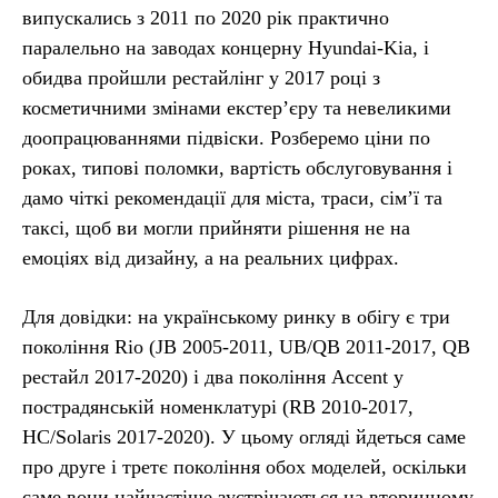
випускались з 2011 по 2020 рік практично
паралельно на заводах концерну Hyundai-Kia, і
обидва пройшли рестайлінг у 2017 році з
косметичними змінами екстер’єру та невеликими
доопрацюваннями підвіски. Розберемо ціни по
роках, типові поломки, вартість обслуговування і
дамо чіткі рекомендації для міста, траси, сім’ї та
таксі, щоб ви могли прийняти рішення не на
емоціях від дизайну, а на реальних цифрах.
Для довідки: на українському ринку в обігу є три
покоління Rio (JB 2005-2011, UB/QB 2011-2017, QB
рестайл 2017-2020) і два покоління Accent у
пострадянській номенклатурі (RB 2010-2017,
HC/Solaris 2017-2020). У цьому огляді йдеться саме
про друге і третє покоління обох моделей, оскільки
саме вони найчастіше зустрічаються на вторинному