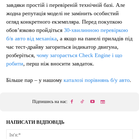
завдяки простій і перевіреній технічній базі. Але
жодна репутація моделі не замінить особистий
огляд конкретного екземпляра. Перед покупкою
обов’язково пройдіться
30-хвилинною перевіркою
б/в авто від механіка
, а якщо на панелі приладів під
час тест-драйву загориться індикатор двигуна,
розберіться,
чому загорається Check Engine і що
робити
, перш ніж вносити завдаток.
Більше пар – у нашому
каталозі порівнянь б/у авто
.
Підпишись на нас:
НАПИСАТИ ВІДПОВІДЬ
Ім'