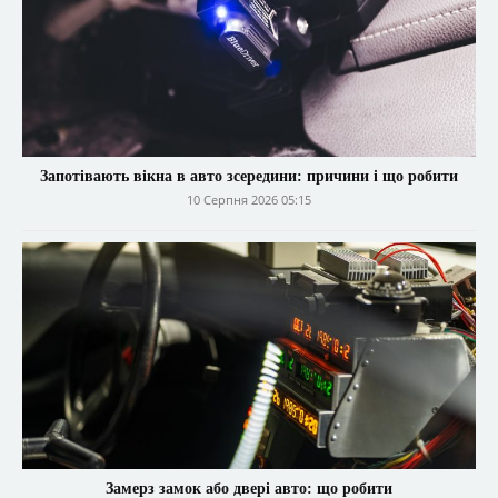
Запотівають вікна в авто зсередини: причини і що робити
10 Серпня 2026 05:15
Замерз замок або двері авто: що робити