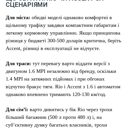
СЦЕНАРІЯМИ
Для міста:
обидві моделі однаково комфортні в
щільному трафіку завдяки компактним габаритам і
легкому кермовому управлінню. Якщо принципова
різниця у бюджеті 300-500 доларів критична, беріть
Accent, різниці в експлуатації не відчуєте.
Для траси:
тут перевагу варто віддати версії з
двигуном 1.6 MPI незалежно від бренду, оскільки
1.4 MPI на затяжних підйомах і при обгонах
відчутно бракує тяги. Rio і Accent з 1.6 і автоматом
однаково впевнено тримають 120-130 км/год.
Для сім’ї:
варто дивитись у бік Rio через трохи
більший багажник (500 л проти 480 л) і, на
суб’єктивну думку багатьох власників, трохи