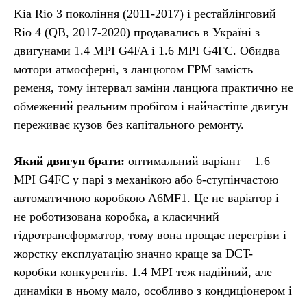
Kia Rio 3 покоління (2011-2017) і рестайлінговий
Rio 4 (QB, 2017-2020) продавались в Україні з
двигунами 1.4 MPI G4FA і 1.6 MPI G4FC. Обидва
мотори атмосферні, з ланцюгом ГРМ замість
ременя, тому інтервал заміни ланцюга практично не
обмежений реальним пробігом і найчастіше двигун
переживає кузов без капітального ремонту.
Який двигун брати:
оптимальний варіант – 1.6
MPI G4FC у парі з механікою або 6-ступінчастою
автоматичною коробкою A6MF1. Це не варіатор і
не роботизована коробка, а класичний
гідротрансформатор, тому вона прощає перегріви і
жорстку експлуатацію значно краще за DCT-
коробки конкурентів. 1.4 MPI теж надійний, але
динаміки в ньому мало, особливо з кондиціонером і