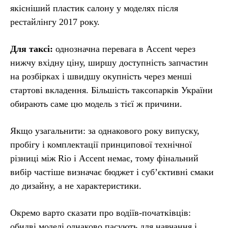
якісніший пластик салону у моделях після
рестайлінгу 2017 року.
Для таксі:
однозначна перевага в Accent через
нижчу вхідну ціну, ширшу доступність запчастин
на розбірках і швидшу окупність через менші
стартові вкладення. Більшість таксопарків України
обирають саме цю модель з тієї ж причини.
Якщо узагальнити: за однакового року випуску,
пробігу і комплектації принципової технічної
різниці між Rio і Accent немає, тому фінальний
вибір частіше визначає бюджет і суб’єктивні смаки
до дизайну, а не характеристики.
Окремо варто сказати про водіїв-початківців:
обидві моделі однаково пасують для навчання і