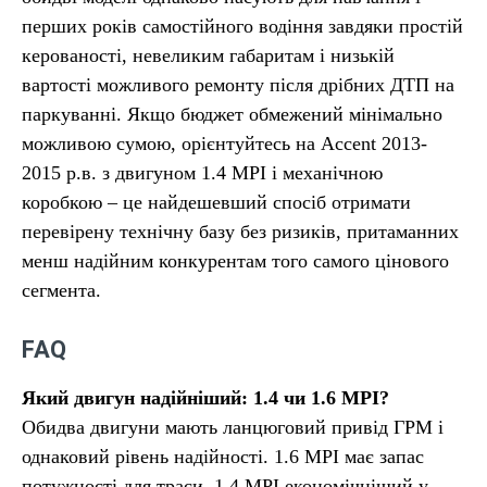
перших років самостійного водіння завдяки простій
керованості, невеликим габаритам і низькій
вартості можливого ремонту після дрібних ДТП на
паркуванні. Якщо бюджет обмежений мінімально
можливою сумою, орієнтуйтесь на Accent 2013-
2015 р.в. з двигуном 1.4 MPI і механічною
коробкою – це найдешевший спосіб отримати
перевірену технічну базу без ризиків, притаманних
менш надійним конкурентам того самого цінового
сегмента.
FAQ
Який двигун надійніший: 1.4 чи 1.6 MPI?
Обидва двигуни мають ланцюговий привід ГРМ і
однаковий рівень надійності. 1.6 MPI має запас
потужності для траси, 1.4 MPI економічніший у