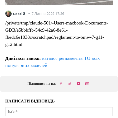
7 Липня 2026 17:26
Сергій
/private/tmp/claude-501/-Users-macbook-Documents-
GDB/e5bbbffb-54c9-42a6-8e61-
fbedc6e1038c/scratchpad/reglament-to-bmw-7-g11-
g12.html
Дивіться також:
каталог регламентів ТО всіх
популярних моделей
Підпишись на нас:
НАПИСАТИ ВІДПОВІДЬ
Ім'