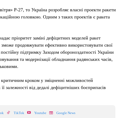
вітря» Р-27, то Україна розробляє власні проекти ракети
локаційною головкою. Одним з таких проектів є ракета
надає пріоритет заміні дефіцитних моделей ракет
а зможе продовжувати ефективно використовувати свої
є постійну підтримку Заходом обороноздатності України
овування та модернізації обладнання радянських часів,
ськовими.
 є критичним кроком у зміцненні можливостей
її залежності від дедалі дефіцитніших боєприпасів
.
ook
TikTok
Youtube
Google News