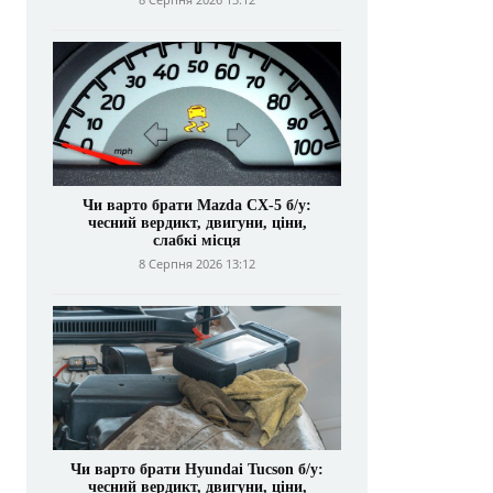
Чи варто брати Mazda CX-5 б/у:
чесний вердикт, двигуни, ціни,
слабкі місця
8 Серпня 2026 13:12
Чи варто брати Hyundai Tucson б/у:
чесний вердикт, двигуни, ціни,