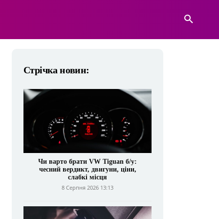
А
ВІЙСЬКОВА ТЕХНІКА
БІЛЬШЕ
Стрічка новин:
Чи варто брати VW Tiguan б/у:
чесний вердикт, двигуни, ціни,
слабкі місця
8 Серпня 2026 13:13