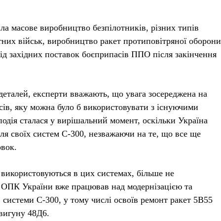
ла масове виробництво безпілотників, різних типів
утних військ, виробництво ракет протиповітряної оборони
ід західних поставок боєприпасів ППО після закінчення
деталей, експерти вважають, що увага зосереджена на
асів, яку можна було б використовувати з існуючими
одія сталася у вирішальний момент, оскільки Україна
для своїх систем С-300, незважаючи на те, що все ще
овок.
 використовуються в цих системах, більше не
. ОПК України вже працював над модернізацією та
 системи С-300, у тому числі освоїв ремонт ракет 5В55
двигуну 48Д6.