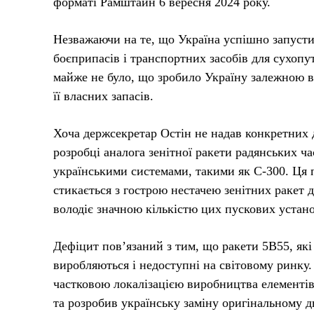
форматі Рамштайн 6 вересня 2024 року.
Незважаючи на те, що Україна успішно запусти
боєприпасів і транспортних засобів для сухоп
майже не було, що зробило Україну залежною в
її власних запасів.
Хоча держсекретар Остін не надав конкретних 
розробці аналога зенітної ракети радянських ч
українськими системами, такими як С-300. Ця п
стикається з гострою нестачею зенітних ракет 
володіє значною кількістю цих пускових устан
Дефіцит пов’язаний з тим, що ракети 5В55, які
виробляються і недоступні на світовому ринку
частковою локалізацією виробництва елементів
та розробив українську заміну оригінальному 