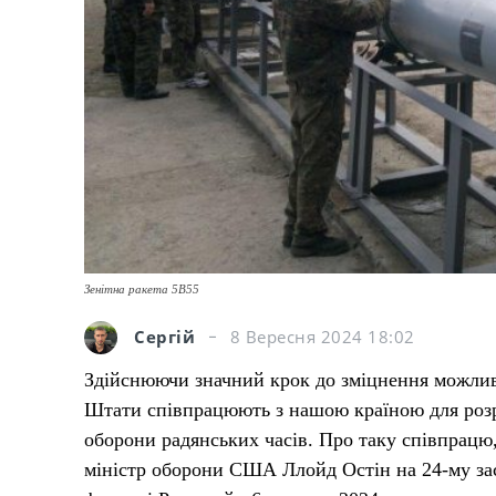
Зенітна ракета 5В55
Сергій
8 Вересня 2024 18:02
Здійснюючи значний крок до зміцнення можлив
Штати співпрацюють з нашою країною для розр
оборони радянських часів. Про таку співпрацю,
міністр оборони США Ллойд Остін на 24-му зас