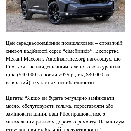
Цей середньорозмірний позашляховик – справжній
символ надійності серед “сімейників”. Експертка
Мелані Массон з AutoInsurance.org наголошує, що
Pilot хоч і не найдешевший, але його конкурентна
ціна ($40 000 за новий 2025 р., від $30 000 за
вживаний) окупається невибагливістю.
Цитата: “Якщо ви будете регулярно замінювати
масло, обслуговувати гальма, переставляти або
замінювати шини, ваш Pilot працюватиме з
мінімальним ризиком дорогого ремонту. Це мінімум
втручань при стабільній продуктивності.”