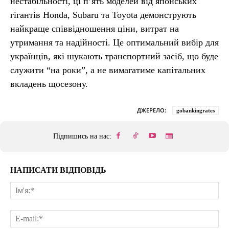
нестабільності, ці п’ять моделей від японських
гігантів Honda, Subaru та Toyota демонструють
найкраще співвідношення ціни, витрат на
утримання та надійності. Це оптимальний вибір для
українців, які шукають транспортний засіб, що буде
служити “на роки”, а не вимагатиме капітальних
вкладень щосезону.
ДЖЕРЕЛО:
gobankingrates
Підпишись на нас:
НАПИСАТИ ВІДПОВІДЬ
Ім'
E-
mai