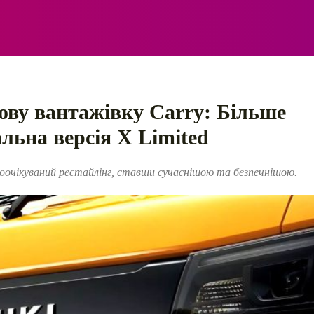
ЕЛЕКТРО
АВТОПРИГОДИ
ПОРАДИ
ПРАВИЛ
ову вантажівку Carry: Більше
альна версія X Limited
вгоочікуваний рестайлінг, ставши сучаснішою та безпечнішою.