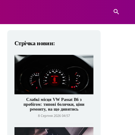
А
ВІЙСЬКОВА ТЕХНІКА
БІЛЬШЕ
Стрічка новин:
Слабкі місця VW Passat B6 з
пробігом: типові болячки, ціни
ремонту, на що дивитись
8 Серпня 2026 04:57