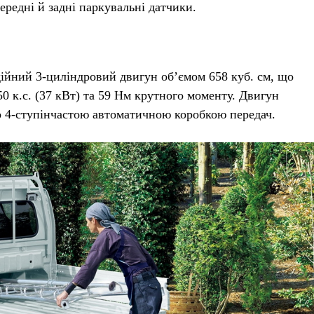
ередні й задні паркувальні датчики.
адійний 3-циліндровий двигун об’ємом 658 куб. см, що
50 к.с. (37 кВт) та 59 Нм крутного моменту. Двигун
о 4-ступінчастою автоматичною коробкою передач.