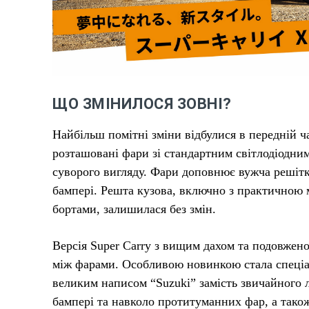
ЩО ЗМІНИЛОСЯ ЗОВНІ?
Найбільш помітні зміни відбулися в передній ч
розташовані фари зі стандартним світлодіодни
суворого вигляду. Фари доповнює вужча решітк
бампері. Решта кузова, включно з практично
бортами, залишилася без змін.
Версія Super Carry з вищим дахом та подовжен
між фарами. Особливою новинкою стала спеціаль
великим написом “Suzuki” замість звичайного 
бампері та навколо протитуманних фар, а тако