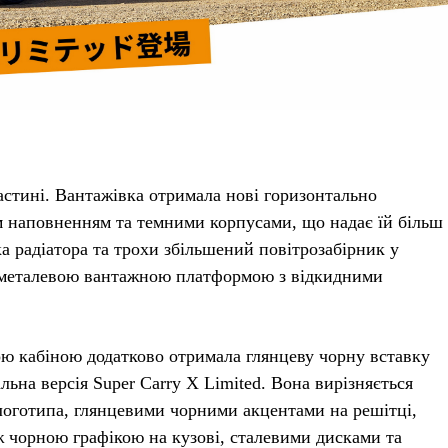
астині. Вантажівка отримала нові горизонтально
м наповненням та темними корпусами, що надає їй більш
а радіатора та трохи збільшений повітрозабірник у
ю металевою вантажною платформою з відкидними
ою кабіною додатково отримала глянцеву чорну вставку
на версія Super Carry X Limited. Вона вирізняється
логотипа, глянцевими чорними акцентами на решітці,
ж чорною графікою на кузові, сталевими дисками та