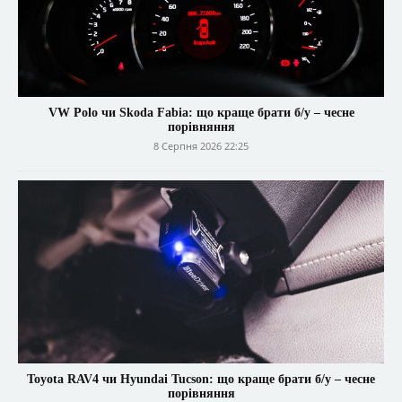
VW Polo чи Skoda Fabia: що краще брати б/у – чесне
порівняння
8 Серпня 2026 22:25
Toyota RAV4 чи Hyundai Tucson: що краще брати б/у – чесне
порівняння