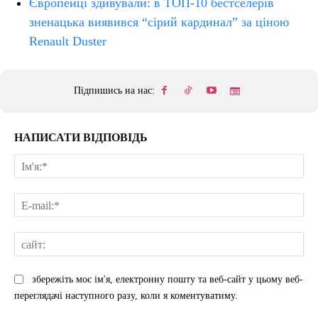
Європейці здивували: в ТОП-10 бестселерів
зненацька виявився “сірий кардинал” за ціною
Renault Duster
Підпишись на нас:
НАПИСАТИ ВІДПОВІДЬ
Ім'
E-
mai
сай
збережіть моє ім'я, електронну пошту та веб-сайт у цьому веб-
переглядачі наступного разу, коли я коментуватиму.