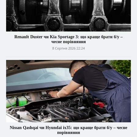
Renault Duster чи Kia Sportage 3: що краще брати б/у –
чесне порівняння
8 Серпня 2026 22:24
Nissan Qashqai чи Hyundai ix35: що краще брати б/у – чесне
порівняння