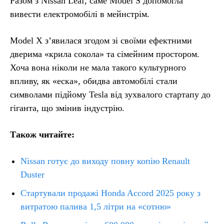
Разом з Nissan Leaf, саме Model S допомогла
вивести електромобілі в мейнстрім.
Model X з’явилася згодом зі своїми ефектними
дверима «крила сокола» та сімейним простором.
Хоча вона ніколи не мала такого культурного
впливу, як «еска», обидва автомобілі стали
символами підйому Tesla від зухвалого стартапу до
гіганта, що змінив індустрію.
Також читайте:
Nissan готує до виходу повну копію Renault
Duster
Стартували продажі Honda Accord 2025 року з
витратою палива 1,5 літри на «сотню»