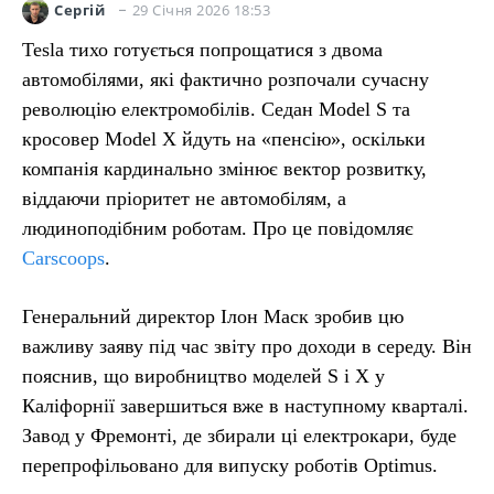
29 Січня 2026 18:53
Сергій
Tesla тихо готується попрощатися з двома
автомобілями, які фактично розпочали сучасну
революцію електромобілів. Седан Model S та
кросовер Model X йдуть на «пенсію», оскільки
компанія кардинально змінює вектор розвитку,
віддаючи пріоритет не автомобілям, а
людиноподібним роботам. Про це повідомляє
Carscoops
.
Генеральний директор Ілон Маск зробив цю
важливу заяву під час звіту про доходи в середу. Він
пояснив, що виробництво моделей S і X у
Каліфорнії завершиться вже в наступному кварталі.
Завод у Фремонті, де збирали ці електрокари, буде
перепрофільовано для випуску роботів Optimus.