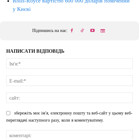
Rolls-Royce вартістю 600 000 доларів помічений
у Києві
Підпишись на нас:
НАПИСАТИ ВІДПОВІДЬ
Ім'
E-
mai
сай
збережіть моє ім'я, електронну пошту та веб-сайт у цьому веб-
переглядачі наступного разу, коли я коментуватиму.