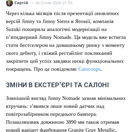
30 Січня 2026 21:50
Сергій
Через кілька місяців після презентації оновлених
версій Jimny та Jimny Sierra в Японії, компанія
Suzuki поширила аналогічні модернізації на
п’ятидверний Jimny Nomade. Ця модель вже встигла
стати бестселером на домашньому ринку з моменту
свого дебюту, і свіжий рестайлінг покликаний
закріпити цей успіх завдяки низці функціональних
покращень. Про це повідомляє
Carscoops
.
ЗМІНИ В ЕКСТЕР’ЄРІ ТА САЛОНІ
Зовнішній вигляд Jimny Nomade зазнав мінімальних
втручань: з’явився лише новий датчик над
повітрозабірником переднього бампера.
Позашляховик довжиною 3890 мм також отримав
новий варіант фарбування Granite Gray Metallic,