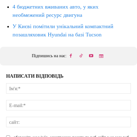
4 бюджетних вживаних авто, у яких
необмежений ресурс двигуна
У Києві помітили унікальний компактний
позашляховик Hyundai на базі Tucson
Підпишись на нас:
НАПИСАТИ ВІДПОВІДЬ
Ім'
E-
mai
сай