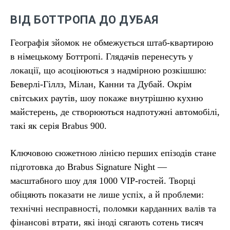
ВІД БОТТРОПА ДО ДУБАЯ
Географія зйомок не обмежується штаб-квартирою
в німецькому Боттропі. Глядачів перенесуть у
локації, що асоціюються з надмірною розкішшю:
Беверлі-Гіллз, Мілан, Канни та Дубай. Окрім
світських раутів, шоу покаже внутрішню кухню
майстерень, де створюються надпотужні автомобілі,
такі як серія Brabus 900.
Ключовою сюжетною лінією перших епізодів стане
підготовка до Brabus Signature Night —
масштабного шоу для 1000 VIP-гостей. Творці
обіцяють показати не лише успіх, а й проблеми:
технічні несправності, поломки карданних валів та
фінансові втрати, які іноді сягають сотень тисяч