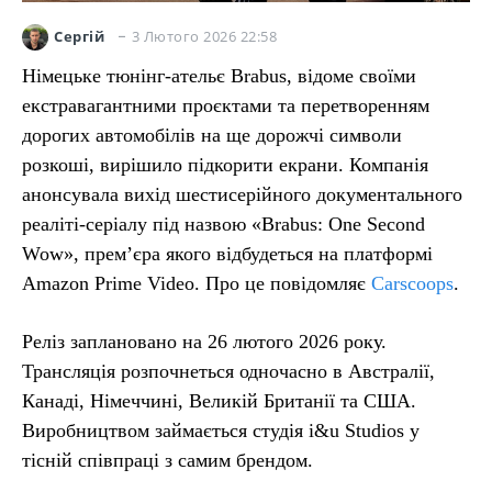
3 Лютого 2026 22:58
Сергій
Німецьке тюнінг-ательє Brabus, відоме своїми
екстравагантними проєктами та перетворенням
дорогих автомобілів на ще дорожчі символи
розкоші, вирішило підкорити екрани. Компанія
анонсувала вихід шестисерійного документального
реаліті-серіалу під назвою «Brabus: One Second
Wow», прем’єра якого відбудеться на платформі
Amazon Prime Video. Про це повідомляє
Carscoops
.
Реліз заплановано на 26 лютого 2026 року.
Трансляція розпочнеться одночасно в Австралії,
Канаді, Німеччині, Великій Британії та США.
Виробництвом займається студія i&u Studios у
тісній співпраці з самим брендом.