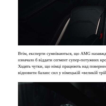
Втім, експерти сумніваються, що AMG назавжди
означало б віддати сегмент супер-потужних кр
Ходять чутки, що німці працюють над повернен
відновити баланс сил у німецькій «великій трій