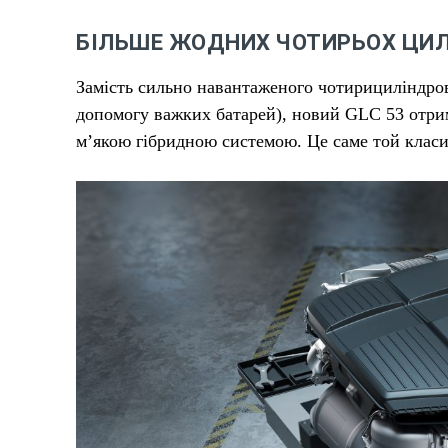
БІЛЬШЕ ЖОДНИХ ЧОТИРЬОХ ЦИЛ
Замість сильно навантаженого чотирициліндров
допомогу важких батарей), новий GLC 53 отрим
м’якою гібридною системою. Це саме той класич