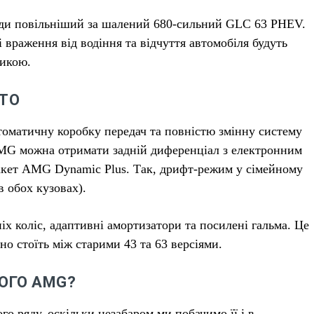
унди повільніший за шалений 680-сильний GLC 63 PHEV.
 враження від водіння та відчуття автомобіля будуть
тикою.
ТО
втоматичну коробку передач та повністю змінну систему
MG можна отримати задній диференціал з електронним
акет AMG Dynamic Plus. Так, дрифт-режим у сімейному
в обох кузовах).
х коліс, адаптивні амортизатори та посилені гальма. Це
о стоїть між старими 43 та 63 версіями.
ОГО AMG?
го ряду, оскільки незабаром ми побачимо її і в