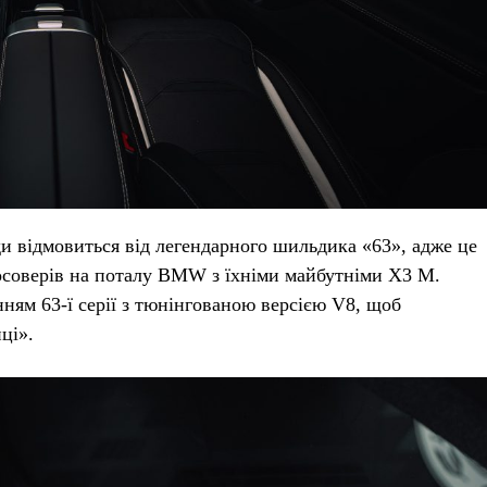
 відмовиться від легендарного шильдика «63», адже це
осоверів на поталу BMW з їхніми майбутніми X3 M.
ням 63-ї серії з тюнінгованою версією V8, щоб
ці».