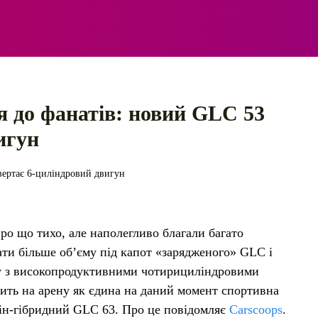
ЕЛЕКТРО
АВТОПРИГОДИ
ПОРАДИ
ПРАВИЛ
 до фанатів: новий GLC 53
игун
ро що тихо, але наполегливо благали багато
ти більше об’єму під капот «зарядженого» GLC і
ту з високопродуктивними чотирициліндровими
ть на арену як єдина на даний момент спортивна
агін-гібридний GLC 63. Про це повідомляє
Carscoops
.