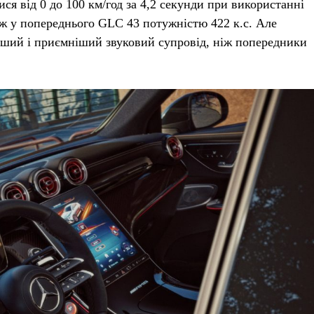
ся від 0 до 100 км/год за 4,2 секунди при використанні
ж у попереднього GLC 43 потужністю 422 к.с. Але
тший і приємніший звуковий супровід, ніж попередники