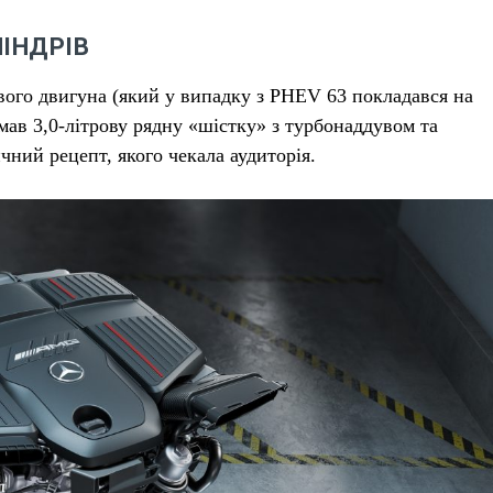
ІНДРІВ
ого двигуна (який у випадку з PHEV 63 покладався на
ав 3,0-літрову рядну «шістку» з турбонаддувом та
ний рецепт, якого чекала аудиторія.