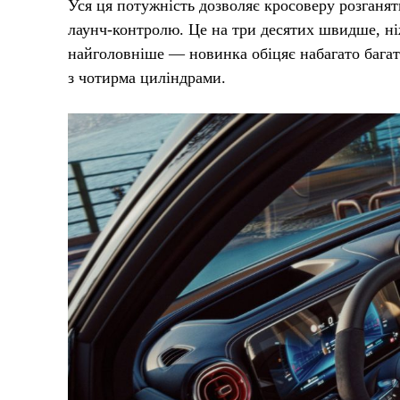
Уся ця потужність дозволяє кросоверу розганяти
лаунч-контролю. Це на три десятих швидше, ні
найголовніше — новинка обіцяє набагато бага
з чотирма циліндрами.