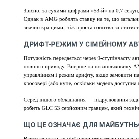
Звісно, за сухими цифрами «53-й» на 0,7 сек
Однак в AMG роблять ставку на те, що загальні
значно кращими, ніж проста гонитва за статис
ДРИФТ-РЕЖИМ У СІМЕЙНОМУ АВ
Потужність передається через 9-ступінчасту а
повного приводу. Вперше на позашляховику A
управлінням і режим дрифту, якщо замовити п
кросовері (або купе, оскільки модель доступна 
Серед іншого обладнання — підрулювання задні
робить GLC 53 серйозним гравцем, який технічн
ЩО ЦЕ ОЗНАЧАЄ ДЛЯ МАЙБУТНЬ
Варто звикати до цієї нової структури модельно