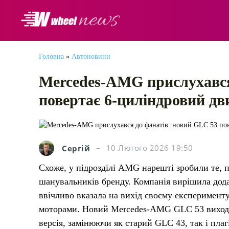
АВТОНОВИНИ
Головна
»
Автоновини
Mercedes-AMG прислухався
повертає 6-циліндровий дв
Сергій
10 Лютого 2026 19:50
Схоже, у підрозділі AMG нарешті зробили те, п
шанувальників бренду. Компанія вирішила дода
ввічливо вказала на вихід своєму експеримен
моторами. Новий Mercedes-AMG GLC 53 виходи
версія, замінюючи як старий GLC 43, так і пл