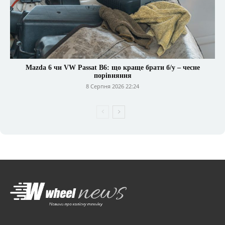
Mazda 6 чи VW Passat B6: що краще брати б/у – чесне
порівняння
8 Серпня 2026 22:24