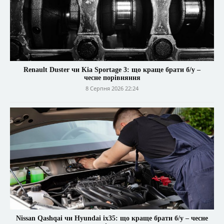
Renault Duster чи Kia Sportage 3: що краще брати б/у –
чесне порівняння
8 Серпня 2026 22:24
Nissan Qashqai чи Hyundai ix35: що краще брати б/у – чесне