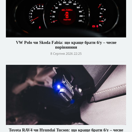
VW Polo чи Skoda Fabia: що краще брати б/у – чесне
порівняння
8 Серпня 2026 22:25
Toyota RAV4 чи Hyundai Tucson: що краще брати б/у – чесне