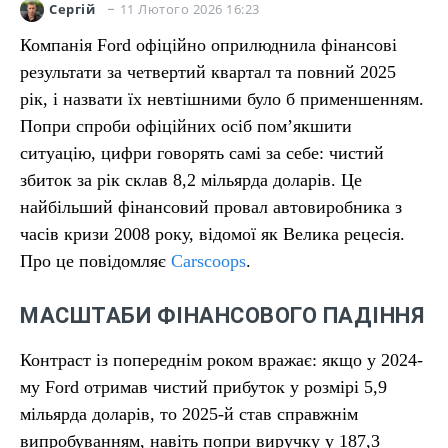
11 Лютого 2026 16:23
Сергій
Компанія Ford офіційно оприлюднила фінансові
результати за четвертий квартал та повний 2025
рік, і назвати їх невтішними було б применшенням.
Попри спроби офіційних осіб пом’якшити
ситуацію, цифри говорять самі за себе: чистий
збиток за рік склав 8,2 мільярда доларів. Це
найбільший фінансовий провал автовиробника з
часів кризи 2008 року, відомої як Велика рецесія.
Про це повідомляє
Carscoops
.
МАСШТАБИ ФІНАНСОВОГО ПАДІННЯ
Контраст із попереднім роком вражає: якщо у 2024-
му Ford отримав чистий прибуток у розмірі 5,9
мільярда доларів, то 2025-й став справжнім
випробуванням, навіть попри виручку у 187,3