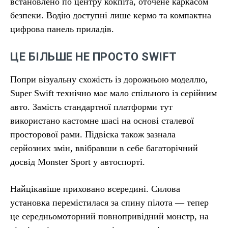
встановлено по центру кокпіта, оточене каркасом
безпеки. Водію доступні лише кермо та компактна
цифрова панель приладів.
ЦЕ БІЛЬШЕ НЕ ПРОСТО SWIFT
Попри візуальну схожість із дорожньою моделлю,
Super Swift технічно має мало спільного із серійним
авто. Замість стандартної платформи тут
використано кастомне шасі на основі сталевої
просторової рами. Підвіска також зазнала
серйозних змін, ввібравши в себе багаторічний
досвід Monster Sport у автоспорті.
Найцікавіше приховано всередині. Силова
установка перемістилася за спину пілота — тепер
це середньомоторний повнопривідний монстр, на