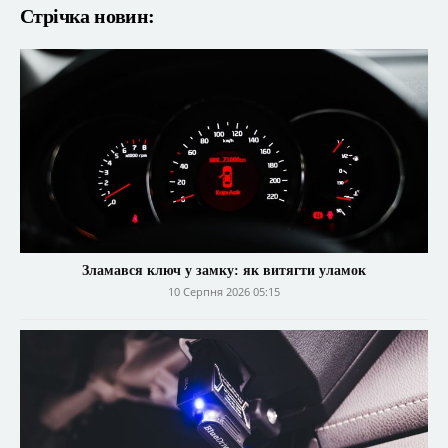
Стрічка новин:
Зламався ключ у замку: як витягти уламок
10 Серпня 2026 05:15