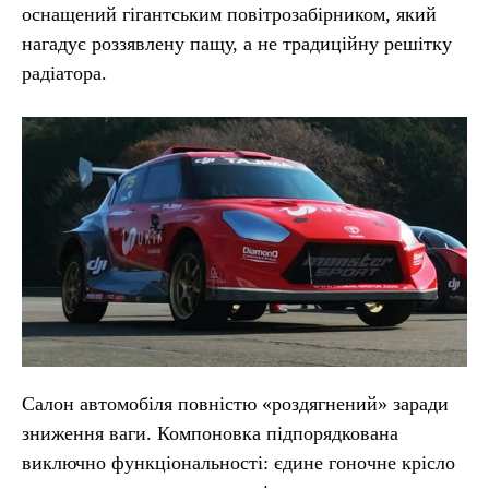
оснащений гігантським повітрозабірником, який
нагадує роззявлену пащу, а не традиційну решітку
радіатора.
Салон автомобіля повністю «роздягнений» заради
зниження ваги. Компоновка підпорядкована
виключно функціональності: єдине гоночне крісло