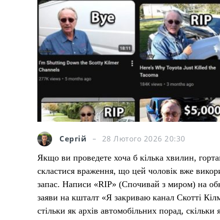
Сергій
28 Лютого 2026 20:30
Якщо ви проведете хоча б кілька хвилин, горта
скластися враження, що цей чоловік вже викори
запас. Написи «RIP» (Спочивай з миром) на об
заяви на кшталт «Я закриваю канал Скотті Кілм
стільки як архів автомобільних порад, скільки