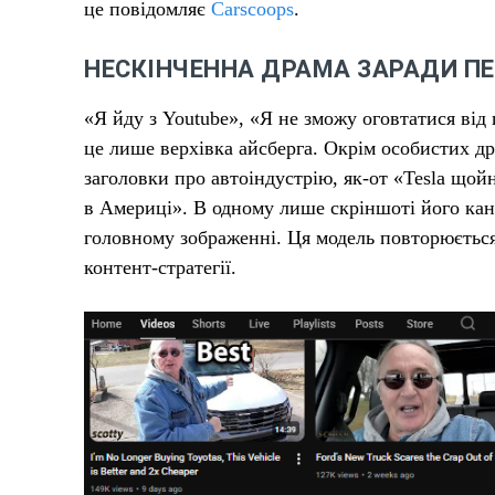
це повідомляє
Carscoops
.
НЕСКІНЧЕННА ДРАМА ЗАРАДИ ПЕ
«Я йду з Youtube», «Я не зможу оговтатися від
це лише верхівка айсберга. Окрім особистих др
заголовки про автоіндустрію, як-от «Tesla щой
в Америці». В одному лише скріншоті його кан
головному зображенні. Ця модель повторюється
контент-стратегії.