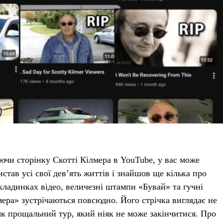
ючи сторінку Скотті Кілмера в YouTube, у вас може
став усі свої дев’ять життів і знайшов ще кілька про
кладинках відео, величезні штампи «Бувай» та гучні
ера» зустрічаються повсюдно. Його стрічка виглядає не
 як прощальний тур, який ніяк не може закінчитися. Про