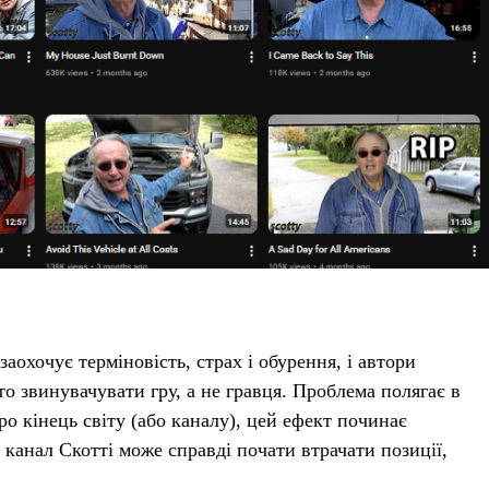
охочує терміновість, страх і обурення, і автори
то звинувачувати гру, а не гравця. Проблема полягає в
о кінець світу (або каналу), цей ефект починає
 канал Скотті може справді почати втрачати позиції,