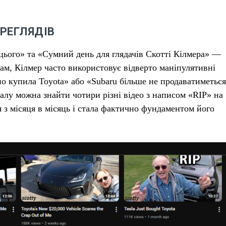
РЕГЛЯДІВ
 цього» та «Сумний день для глядачів Скотті Кілмера» —
ам, Кілмер часто використовує відверто маніпулятивні
но купила Toyota» або «Subaru більше не продаватиметься
алу можна знайти чотири різні відео з написом «RIP» на
 з місяця в місяць і стала фактично фундаментом його