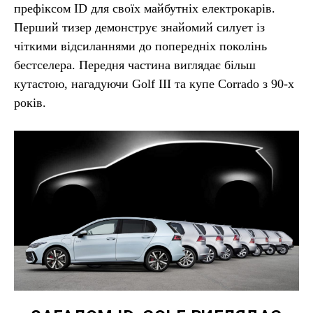
префіксом ID для своїх майбутніх електрокарів.
Перший тизер демонструє знайомий силует із
чіткими відсиланнями до попередніх поколінь
бестселера. Передня частина виглядає більш
кутастою, нагадуючи Golf III та купе Corrado з 90-х
років.