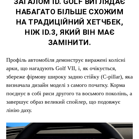
ЗАГАЛОМ ID. GOLF ВИГЛЯДАЄ
НАБАГАТО БІЛЬШЕ СХОЖИМ
НА ТРАДИЦІЙНИЙ ХЕТЧБЕК,
НІЖ ID.3, ЯКИЙ ВІН МАЄ
ЗАМІНИТИ.
Профіль автомобіля демонструє виражені колісні
арки, що нагадують Golf VII, і, як очікується,
збереже фірмову широку задню стійку (C-pillar), яка
визначала дизайн моделі з самого початку. Корма
поєднує в собі риси другого та восьмого поколінь, а
завершує образ великий спойлер, що подовжує
лінію даху.