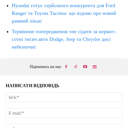
Hyundai готує серйозного конкурента для Ford
Ranger та Toyota Tacoma: що відомо про новий
рамний пікап
Термінове попередження «не сідати за кермо»:
сотні тисяч авто Dodge, Jeep та Chrysler досі
небезпечні
Підпишись на нас:
НАПИСАТИ ВІДПОВІДЬ
Ім'
E-
mai
сай