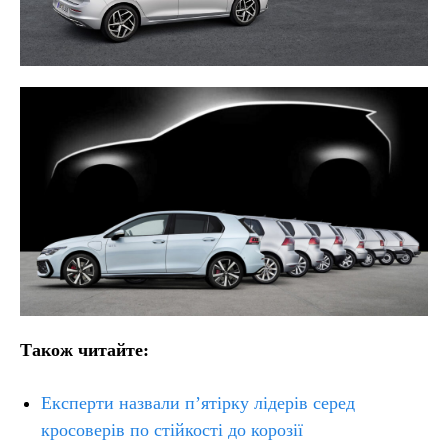
Також читайте:
Експерти назвали п’ятірку лідерів серед
кросоверів по стійкості до корозії