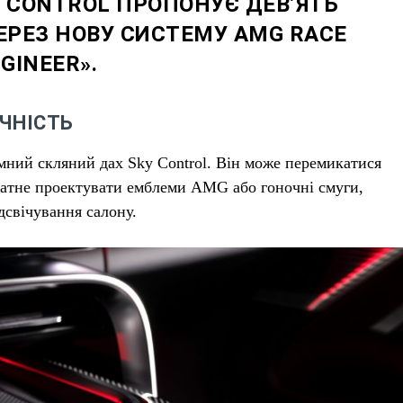
N CONTROL ПРОПОНУЄ ДЕВ’ЯТЬ
ЕРЕЗ НОВУ СИСТЕМУ AMG RACE
GINEER».
ЧНІСТЬ
мний скляний дах Sky Control. Він може перемикатися
датне проектувати емблеми AMG або гоночні смуги,
дсвічування салону.