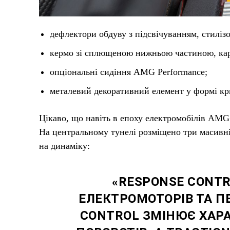
дефлектори обдуву з підсвічуванням, стилізо
кермо зі сплющеною нижньою частиною, кар
опціональні сидіння AMG Performance;
металевий декоративний елемент у формі кри
Цікаво, що навіть в епоху електромобілів AMG 
На центральному тунелі розміщено три масивн
на динаміку:
«RESPONSE CONTR
ЕЛЕКТРОМОТОРІВ ТА ПЕ
CONTROL ЗМІНЮЄ ХАР