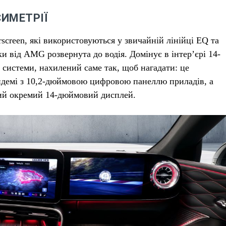
СИМЕТРІЇ
creen, які використовуються у звичайній лінійці EQ та
и від AMG розвернута до водія. Домінує в інтер’єрі 14-
системи, нахилений саме так, щоб нагадати: це
андемі з 10,2-дюймовою цифровою панеллю приладів, а
ний окремий 14-дюймовий дисплей.