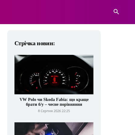
А
ВІЙСЬКОВА ТЕХНІКА
БІЛЬШЕ
Стрічка новин:
VW Polo чи Skoda Fabia: що краще
брати б/у – чесне порівняння
8 Серпня 2026 22:25