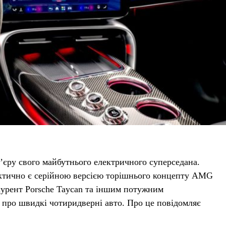
єру свого майбутнього електричного суперседана.
тично є серійною версією торішнього концепту AMG
урент Porsche Taycan та іншим потужним
 про швидкі чотиридверні авто. Про це повідомляє