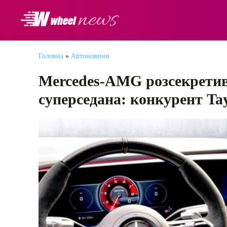
АВТОНОВИНИ
Головна
»
Автоновини
Mercedes-AMG розсекретив 
суперседана: конкурент Ta