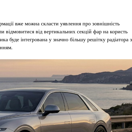
рмації вже можна скласти уявлення про зовнішність
и відмовитися від вертикальних секцій фар на користь
ика буде інтегрована у значно більшу решітку радіатора з
енням.