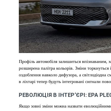
Профіль автомобіля залишиться впізнаваним, хо
розширена палітра кольорів. Зміни торкнуться 
оздоблення навколо дифузора, а світлодіодна 
в ліхтарі тепер будуть інтегровані сигнали пов
РЕВОЛЮЦІЯ В ІНТЕР’ЄРІ: ЕРА PLE
Якщо зовні зміни можна назвати еволюційними,