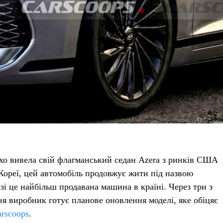
ихо вивела свій флагманський седан Azera з ринків США
Кореї, цей автомобіль продовжує жити під назвою
зі це найбільш продавана машина в країні. Через три з
я виробник готує планове оновлення моделі, яке обіцяє
rscoops
.