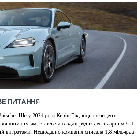
ВЕ ПИТАННЯ
orsche. Ще у 2024 році Кевін Гік, віцепрезидент
овічним» ім’ям, ставлячи в один ряд із легендарним 911.
ий витратами. Нещодавно компанія списала 1,8 мільярда