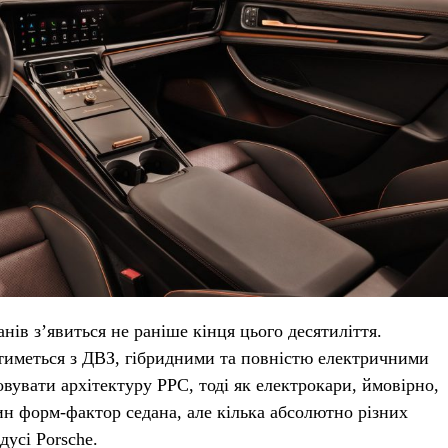
нів з’явиться не раніше кінця цього десятиліття.
тиметься з ДВЗ, гібридними та повністю електричними
вувати архітектуру PPC, тоді як електрокари, ймовірно,
ин форм-фактор седана, але кілька абсолютно різних
усі Porsche.