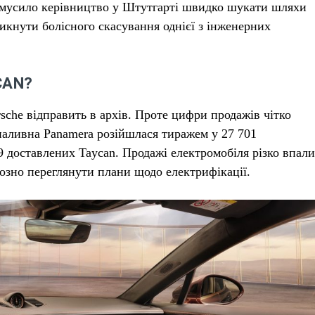
 змусило керівництво у Штутгарті швидко шукати шляхи
икнути болісного скасування однієї з інженерних
CAN?
rsche відправить в архів. Проте цифри продажів чітко
паливна Panamera розійшлася тиражем у 27 701
9 доставлених Taycan. Продажі електромобіля різко впали
йозно переглянути плани щодо електрифікації.