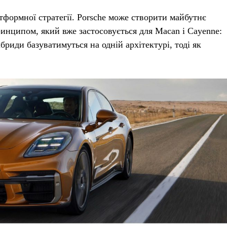
атформної стратегії. Porsche може створити майбутнє
инципом, який вже застосовується для Macan і Cayenne:
бриди базуватимуться на одній архітектурі, тоді як