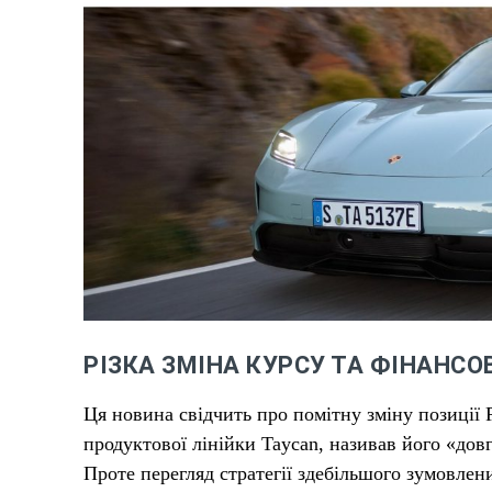
РІЗКА ЗМІНА КУРСУ ТА ФІНАНСО
Ця новина свідчить про помітну зміну позиції P
продуктової лінійки Taycan, називав його «довг
Проте перегляд стратегії здебільшого зумовлен