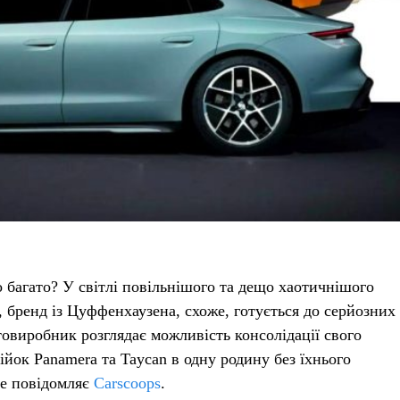
о багато? У світлі повільнішого та дещо хаотичнішого
, бренд із Цуффенхаузена, схоже, готується до серйозних
овиробник розглядає можливість консолідації свого
ійок Panamera та Taycan в одну родину без їхнього
це повідомляє
Carscoops
.