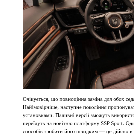
Очікується, що повноцінна заміна для обох седа
Найімовірніше, наступне покоління пропонува
установками. Паливні версії зможуть використо
переїдуть на новітню платформу SSP Sport. Од
способів зробити його швидким — це дійсно в д