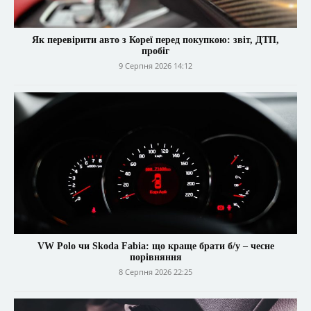
Як перевірити авто з Кореї перед покупкою: звіт, ДТП,
пробіг
9 Серпня 2026 14:12
VW Polo чи Skoda Fabia: що краще брати б/у – чесне
порівняння
8 Серпня 2026 22:25