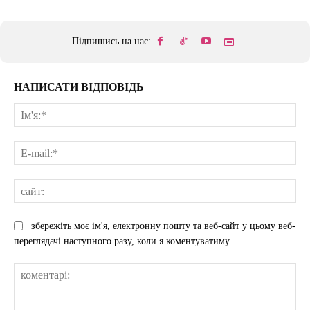
Підпишись на нас:
НАПИСАТИ ВІДПОВІДЬ
Ім'
E-
mai
сай
збережіть моє ім'я, електронну пошту та веб-сайт у цьому веб-
переглядачі наступного разу, коли я коментуватиму.