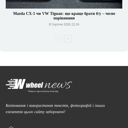
Mazda CX-5 чи VW Tiguan: що краще брати б/у – чесне
порівняння
8 Серпня 2026 22:24
Копіювання і використання текстів, фотографій і інших
елементів цього сайту заборонені!