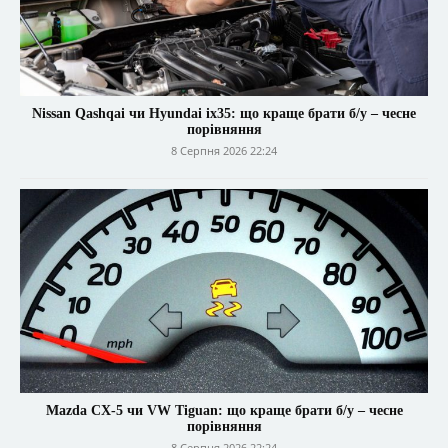
Nissan Qashqai чи Hyundai ix35: що краще брати б/у – чесне
порівняння
8 Серпня 2026 22:24
Mazda CX-5 чи VW Tiguan: що краще брати б/у – чесне
порівняння
8 Серпня 2026 22:24