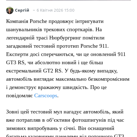
6 Квітня 2026 15:00
Сергій
Компанія Porsche продовжує інтригувати
шанувальників трекових спорткарів. На
легендарній трасі Нюрбургринг помітили
загадковий тестовий прототип Porsche 911.
Експерти досі сперечаються, чи це оновлений 911
GT3 RS, чи абсолютно новий і ще більш
екстремальний GT2 RS. У будь-якому випадку,
автомобіль виглядає максимально безкомпромісним
і демонструє вражаючу швидкість. Про це
повідомляє
Carscoops
.
Зовні цей тестовий мул нагадує автомобіль, який
вже потрапляв в об’єктиви фотошпигунів під час
зимових випробувань у січні. Він оснащений
багатьма кузовними панелями від поточного GT3