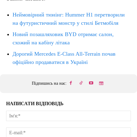
Неймовірний тюнінг: Hummer H1 перетворили
на футуристичний монстр у стилі Бетмобіля
Новий позашляховик BYD отримає салон,
схожий на кабіну літака
Дорогий Mercedes E-Class All-Terrain почав
офіційно продаватися в Україні
Підпишись на нас:
НАПИСАТИ ВІДПОВІДЬ
Ім'
E-
mai