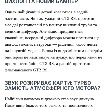
ВИХЛОП ТА НОВИЙ БАМПЕР
Однак найцікавіші деталі ховаються в задній
частині авто. Як і актуальний GT3 RS, прототип
має дві розташовані по центру вихлопні труби та
великий дифузор. Але якщо придивитися
уважніше, всередині дифузора можна помітити ще
два додаткових патрубки — рішення, якого немає
на існуючій моделі. Разом із видозміненим переднім
бампером це наштовхує на думку, що перед нами не
просто рестайлінг GT3 RS, а ранній прототип
флагманського GT2 RS.
ЗВУК РОЗКРИВАЄ КАРТИ: ТУРБО
ЗАМІСТЬ АТМОСФЕРНОГО МОТОРА?
Найбільш вагомою підказкою став звук двигуна.
Йому явно бракує того різкого та пронизливого