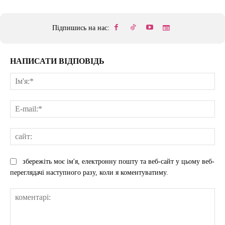
Підпишись на нас:
НАПИСАТИ ВІДПОВІДЬ
Ім'
E-
mai
сай
збережіть моє ім'я, електронну пошту та веб-сайт у цьому веб-
переглядачі наступного разу, коли я коментуватиму.