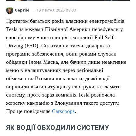
10 Квітня 2026 00:30
Сергій
Протягом багатьох років власники електромобілів
Tesla за межами Північної Америки перебували у
своєрідному «чистилищі» технології Full Self-
Driving (FSD). Сплативши тисячі доларів за
програмне забезпечення, вони роками слухали
обіцянки Ілона Маска, але бачили лише неактивне
меню в налаштуваннях через регіональні
обмеження. Втомившись чекати, деякі водії
вирішили взяти ситуацію у свої руки та зламати
систему, проте зараз компанія Tesla розпочала
жорстку кампанію з блокування такого доступу.
Про це повідомляє
Carscoops
.
ЯК ВОДІЇ ОБХОДИЛИ СИСТЕМУ