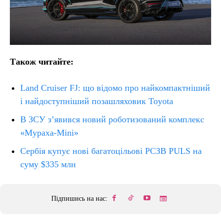
Також читайте:
Land Cruiser FJ: що відомо про найкомпактніший
і найдоступніший позашляховик Toyota
В ЗСУ з’явився новий роботизований комплекс
«Мураха-Mini»
Сербія купує нові багатоцільові РСЗВ PULS на
суму $335 млн
Підпишись на нас: