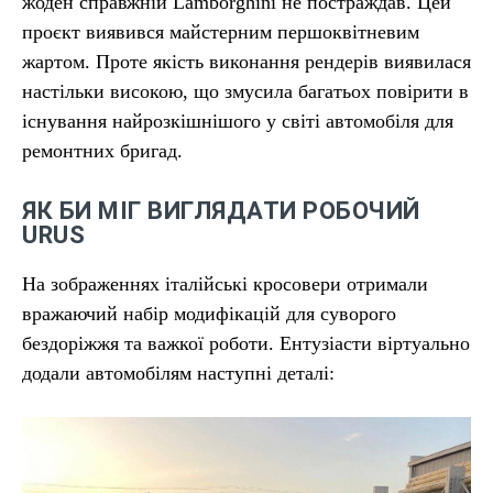
жоден справжній Lamborghini не постраждав. Цей
проєкт виявився майстерним першоквітневим
жартом. Проте якість виконання рендерів виявилася
настільки високою, що змусила багатьох повірити в
існування найрозкішнішого у світі автомобіля для
ремонтних бригад.
ЯК БИ МІГ ВИГЛЯДАТИ РОБОЧИЙ
URUS
На зображеннях італійські кросовери отримали
вражаючий набір модифікацій для суворого
бездоріжжя та важкої роботи. Ентузіасти віртуально
додали автомобілям наступні деталі: