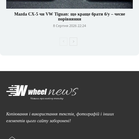
Mazda CX-5 чи VW Tiguan: що краще брати б/у – чесне
порівняння
8 Серпня 2026 22:24
Копіювання і використання текстів, фотографій і інших
елементів цього сайту заборонені!