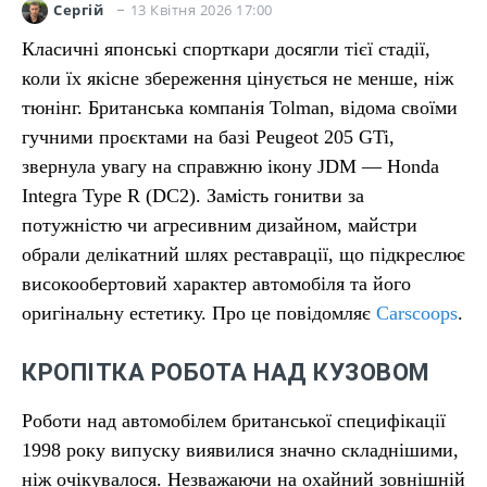
13 Квітня 2026 17:00
Сергій
Класичні японські спорткари досягли тієї стадії,
коли їх якісне збереження цінується не менше, ніж
тюнінг. Британська компанія Tolman, відома своїми
гучними проєктами на базі Peugeot 205 GTi,
звернула увагу на справжню ікону JDM — Honda
Integra Type R (DC2). Замість гонитви за
потужністю чи агресивним дизайном, майстри
обрали делікатний шлях реставрації, що підкреслює
високообертовий характер автомобіля та його
оригінальну естетику. Про це повідомляє
Carscoops
.
КРОПІТКА РОБОТА НАД КУЗОВОМ
Роботи над автомобілем британської специфікації
1998 року випуску виявилися значно складнішими,
ніж очікувалося. Незважаючи на охайний зовнішній