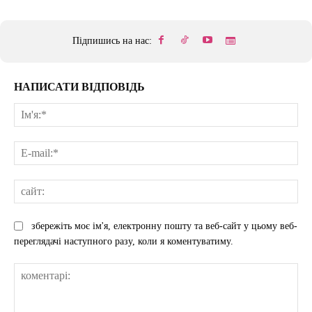
Підпишись на нас:
НАПИСАТИ ВІДПОВІДЬ
Ім'
E-
mai
сай
збережіть моє ім'я, електронну пошту та веб-сайт у цьому веб-
переглядачі наступного разу, коли я коментуватиму.