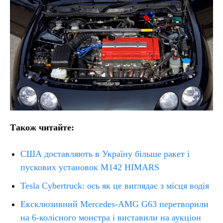
Також читайте:
США доставляють в Україну більше ракет і
пускових установок M142 HIMARS
Tesla Cybertruck: ось як це виглядає з місця водія
Ексклюзивний Mercedes-AMG G63 перетворили
на 6-колісного монстра і виставили на аукціон