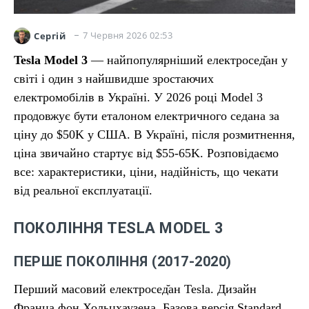
7 Червня 2026 02:53
Сергій
Tesla Model 3
— найпопулярніший електросед̆ан у
світі і один з найшвидше зростаючих
електромобілів в Україні. У 2026 році Model 3
продовжує бути еталоном електричного седана за
ціну до $50K у США. В Україні, після розмитнення,
ціна звичайно стартує від $55-65K. Розповідаємо
все: характеристики, ціни, надійність, що чекати
від реальної експлуатації.
ПОКОЛІННЯ TESLA MODEL 3
ПЕРШЕ ПОКОЛІННЯ (2017-2020)
Перший масовий електросед̆ан Tesla. Дизайн
Франца фон Хольцхаузена. Базова версія Standard