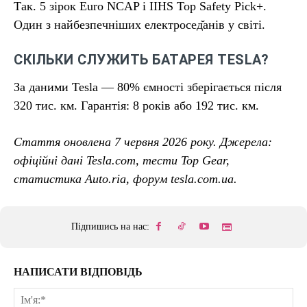
Так. 5 зірок Euro NCAP і IIHS Top Safety Pick+.
Один з найбезпечніших електросед̆анів у світі.
СКІЛЬКИ СЛУЖИТЬ БАТАРЕЯ TESLA?
За даними Tesla — 80% ємності зберігається після
320 тис. км. Гарантія: 8 років або 192 тис. км.
Стаття оновлена 7 червня 2026 року. Джерела:
офіційні дані Tesla.com, тести Top Gear,
статистика Auto.ria, форум tesla.com.ua.
Підпишись на нас:
НАПИСАТИ ВІДПОВІДЬ
Ім'