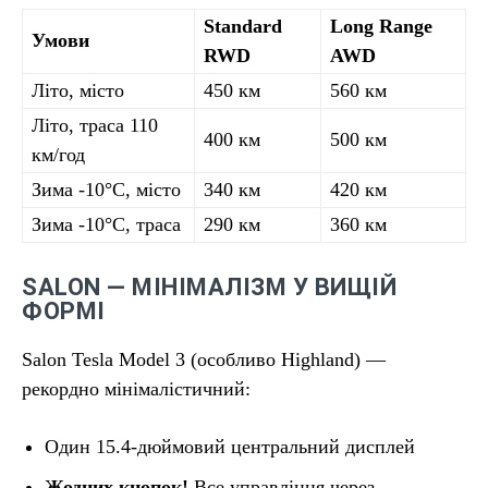
Standard
Long Range
Умови
RWD
AWD
Літо, місто
450 км
560 км
Літо, траса 110
400 км
500 км
км/год
Зима -10°C, місто
340 км
420 км
Зима -10°C, траса
290 км
360 км
SALON — МІНІМАЛІЗМ У ВИЩІЙ
ФОРМІ
Salon Tesla Model 3 (особливо Highland) —
рекордно мінімалістичний:
Один 15.4-дюймовий центральний дисплей
Жодних кнопок!
Все управління через