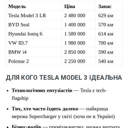
Модель
Ціна
Запас
Tesla Model 3 LR
2 480 000
629 км
BYD Seal
1 400 000
570 км
Hyundai Ioniq 6
1 580 000
614 км
VW ID.7
1 980 000
700 км
BMW i4
2 850 000
590 км
Polestar 2
2 250 000
540 км
ДЛЯ КОГО TESLA MODEL 3 ІДЕАЛЬНА
Технологічних ентузіастів
— Tesla є tech-
flagship
Тих, хто часто їздить далеко
— найкраща
мережа Supercharger у світі (хоча не в Україні)
Бізнес-водіїв
— преміум-вигляд, низька витрата