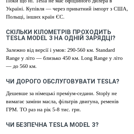
Поки що ні. Tesla не має офіційного дилера в
Україні. Купівля — через приватний імпорт з США,
Польщі, інших країн ЄС.
СКІЛЬКИ КІЛОМЕТРІВ ПРОХОДИТЬ
TESLA MODEL 3 НА ОДНІЙ ЗАРЯДЦІ?
Залежно від версії і умов: 290-560 км. Standard
Range у літо — близько 450 км. Long Range у літо
— до 560 км.
ЧИ ДОРОГО ОБСЛУГОВУВАТИ TESLA?
Дешевше за німецькі преміум-седани. Stoply не
вимагає заміни масла, фільтрів двигуна, ременів
ГРМ. ТО раз на рік 5-8 тис. грн.
ЧИ БЕЗПЕЧНА TESLA MODEL 3?