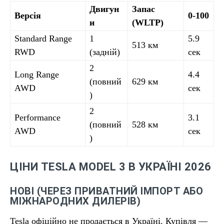
Двигун
Запас
Версія
0-100
и
(WLTP)
Standard Range
1
5.9
513 км
RWD
(задній)
сек
2
Long Range
4.4
(повний
629 км
AWD
сек
)
2
Performance
3.1
(повний
528 км
AWD
сек
)
ЦІНИ TESLA MODEL 3 В УКРАЇНІ 2026
НОВІ (ЧЕРЕЗ ПРИВАТНИЙ ІМПОРТ АБО
МІЖНАРОДНИХ ДИЛЕРІВ)
Tesla офіційно не продається в Україні. Купівля —