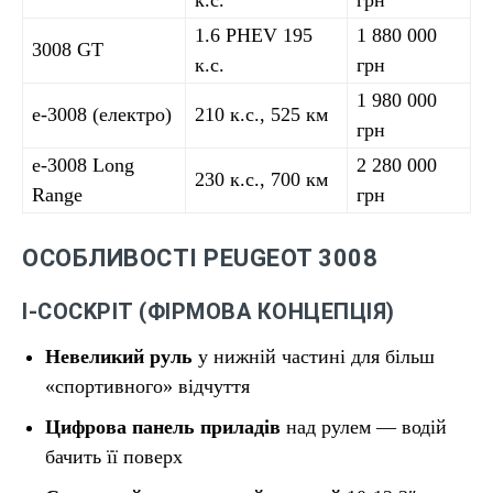
к.с.
грн
1.6 PHEV 195
1 880 000
3008 GT
к.с.
грн
1 980 000
e-3008 (електро)
210 к.с., 525 км
грн
e-3008 Long
2 280 000
230 к.с., 700 км
Range
грн
ОСОБЛИВОСТІ PEUGEOT 3008
I-COCKPIT (ФІРМОВА КОНЦЕПЦІЯ)
Невеликий руль
у нижній частині для більш
«спортивного» відчуття
Цифрова панель приладів
над рулем — водій
бачить її поверх