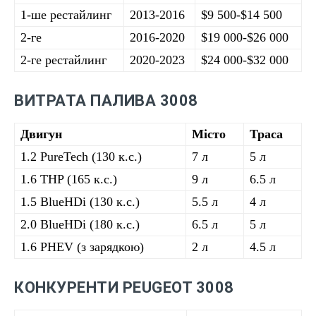
1-ше рестайлинг
2013-2016
$9 500-$14 500
2-ге
2016-2020
$19 000-$26 000
2-ге рестайлинг
2020-2023
$24 000-$32 000
ВИТРАТА ПАЛИВА 3008
Двигун
Місто
Траса
1.2 PureTech (130 к.с.)
7 л
5 л
1.6 THP (165 к.с.)
9 л
6.5 л
1.5 BlueHDi (130 к.с.)
5.5 л
4 л
2.0 BlueHDi (180 к.с.)
6.5 л
5 л
1.6 PHEV (з зарядкою)
2 л
4.5 л
КОНКУРЕНТИ PEUGEOT 3008