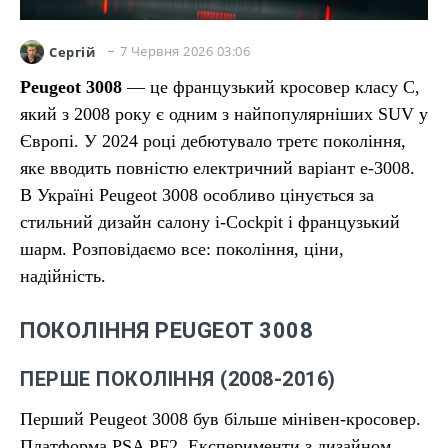
7 Червня 2026 03:06
Сергій
Peugeot 3008
— це французький кросовер класу C,
який з 2008 року є одним з найпопулярніших SUV у
Європі. У 2024 році дебютувало третє покоління,
яке вводить повністю електричний варіант e-3008.
В Україні Peugeot 3008 особливо цінується за
стильний дизайн салону i-Cockpit і французький
шарм. Розповідаємо все: покоління, ціни,
надійність.
ПОКОЛІННЯ PEUGEOT 3008
ПЕРШЕ ПОКОЛІННЯ (2008-2016)
Перший Peugeot 3008 був більше мінівен-кросовер.
Платформа PSA PF2. Експерименти з дизайном.