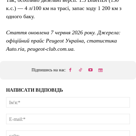
Так, особливо дизельні версії. 1.5 BlueHDi (130
к.с.) — 4 л/100 км на трасі, запас ходу 1 200 км з
одного баку.
Стаття оновлена 7 червня 2026 року. Джерела:
офіційний прайс Peugeot Україна, статистика
Auto.ria, peugeot-club.com.ua.
Підпишись на нас:
НАПИСАТИ ВІДПОВІДЬ
Ім'
E-
mai
сай