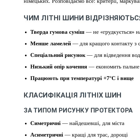
німецьких. Розповідаємо все: критерії, маркув
ЧИМ ЛІТНІ ШИНИ ВІДРІЗНЯЮТЬС
Тверда гумова суміш
— не «грудкується» на
Менше ламелей
— для кращого контакту з 
Спеціальний рисунок
— для відведення вод
Низький опір кочення
— економить пальне
Працюють при температурі +7°C і вище
КЛАСИФІКАЦІЯ ЛІТНІХ ШИН
ЗА ТИПОМ РИСУНКУ ПРОТЕКТОРА
Симетричні
— найдешевші, для міста
Асиметричні
— кращі для трас, дорощі