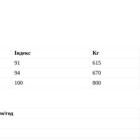
Індекс
Кг
91
615
94
670
100
800
м/год