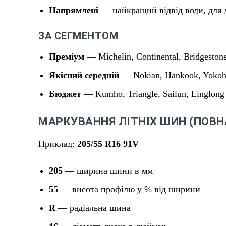
Напрямлені
— найкращий відвід води, для
ЗА СЕГМЕНТОМ
Преміум
— Michelin, Continental, Bridgestone
Якісний середній
— Nokian, Hankook, Yokoh
Бюджет
— Kumho, Triangle, Sailun, Linglong
МАРКУВАННЯ ЛІТНІХ ШИН (ПОВ
Приклад:
205/55 R16 91V
205
— ширина шини в мм
55
— висота профілю у % від ширини
R
— радіальна шина