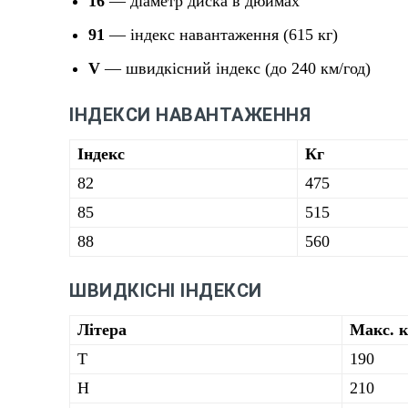
16
— діаметр диска в дюймах
91
— індекс навантаження (615 кг)
V
— швидкісний індекс (до 240 км/год)
ІНДЕКСИ НАВАНТАЖЕННЯ
Індекс
Кг
82
475
85
515
88
560
ШВИДКІСНІ ІНДЕКСИ
Літера
Макс. к
T
190
H
210