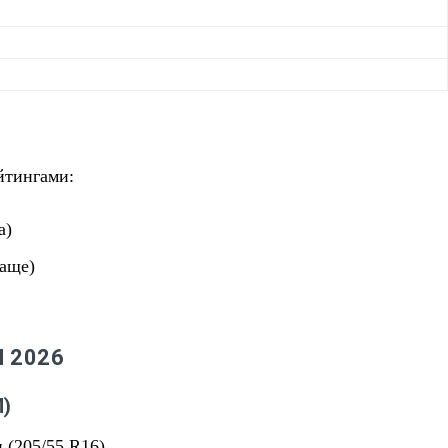
йтингами:
а)
аще)
 2026
М)
 (205/55 R16).