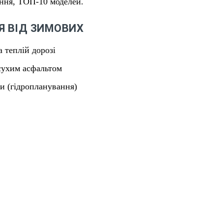
ання, ТОП-10 моделей.
Я ВІД ЗИМОВИХ
 теплій дорозі
сухим асфальтом
и (гідропланування)