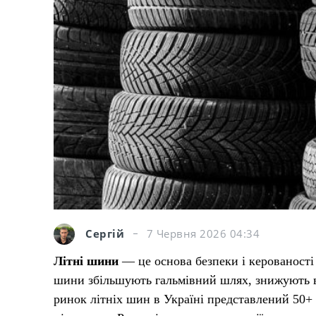
Сергій
7 Червня 2026 04:34
Літні шини
— це основа безпеки і керованості 
шини збільшують гальмівний шлях, знижують в
ринок літніх шин в Україні представлений 50+