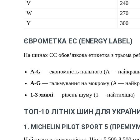
V
240
W
270
Y
300
ЄВРОМЕТКА ЕС (ENERGY LABEL)
На шинах ЄС обов’язкова етикетка з трьома ре
A-G
— економність пального (A — найкращ
A-G
— гальмування на мокрому (A — найкр
1-3 хвилі
— рівень шуму (1 — найтихіша)
ТОП-10 ЛІТНІХ ШИН ДЛЯ УКРАЇНИ
1. MICHELIN PILOT SPORT 5 (ПРЕМІУ
Найкраща за керованістю. Ціна: 5 500-8 500 грн