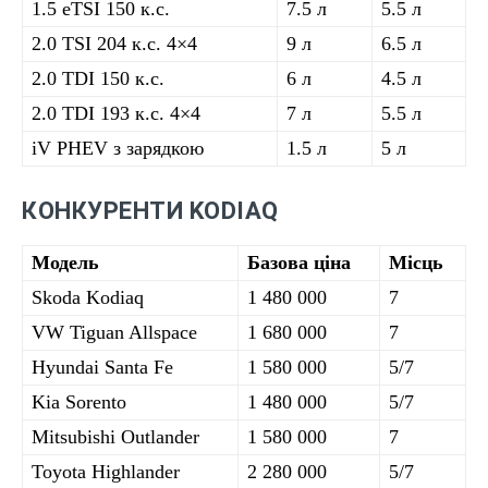
1.5 eTSI 150 к.с.
7.5 л
5.5 л
2.0 TSI 204 к.с. 4×4
9 л
6.5 л
2.0 TDI 150 к.с.
6 л
4.5 л
2.0 TDI 193 к.с. 4×4
7 л
5.5 л
iV PHEV з зарядкою
1.5 л
5 л
КОНКУРЕНТИ KODIAQ
Модель
Базова ціна
Місць
Skoda Kodiaq
1 480 000
7
VW Tiguan Allspace
1 680 000
7
Hyundai Santa Fe
1 580 000
5/7
Kia Sorento
1 480 000
5/7
Mitsubishi Outlander
1 580 000
7
Toyota Highlander
2 280 000
5/7