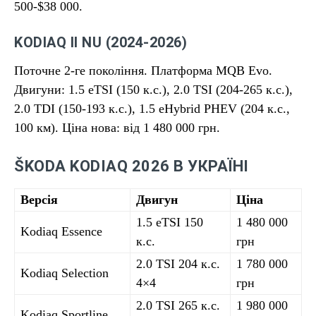
500-$38 000.
KODIAQ II NU (2024-2026)
Поточне 2-ге покоління. Платформа MQB Evo.
Двигуни: 1.5 eTSI (150 к.с.), 2.0 TSI (204-265 к.с.),
2.0 TDI (150-193 к.с.), 1.5 eHybrid PHEV (204 к.с.,
100 км). Ціна нова: від 1 480 000 грн.
ŠKODA KODIAQ 2026 В УКРАЇНІ
Версія
Двигун
Ціна
1.5 eTSI 150
1 480 000
Kodiaq Essence
к.с.
грн
2.0 TSI 204 к.с.
1 780 000
Kodiaq Selection
4×4
грн
2.0 TSI 265 к.с.
1 980 000
Kodiaq Sportline