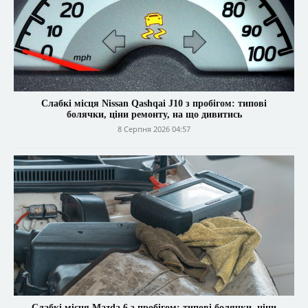
Слабкі місця Nissan Qashqai J10 з пробігом: типові
болячки, ціни ремонту, на що дивитись
8 Серпня 2026 04:57
Слабкі місця Mazda 6 з пробігом: типові болячки, ціни