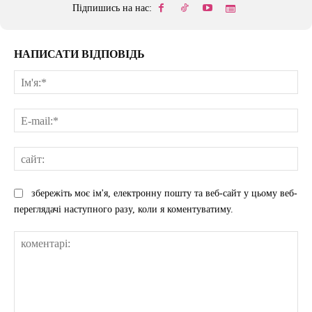
Підпишись на нас:
НАПИСАТИ ВІДПОВІДЬ
Ім'
E-
mai
сай
збережіть моє ім'я, електронну пошту та веб-сайт у цьому веб-
переглядачі наступного разу, коли я коментуватиму.