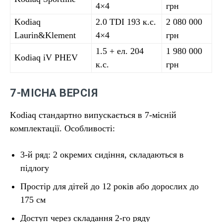
4×4
грн
Kodiaq
2.0 TDI 193 к.с.
2 080 000
Laurin&Klement
4×4
грн
1.5 + ел. 204
1 980 000
Kodiaq iV PHEV
к.с.
грн
7-МІСНА ВЕРСІЯ
Kodiaq стандартно випускається в 7-місній
комплектації. Особливості:
3-й ряд: 2 окремих сидіння, складаються в
підлогу
Простір для дітей до 12 років або дорослих до
175 см
Доступ через складання 2-го ряду