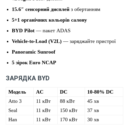
15.6″ сенсорний дисплей
з обертанням
5+1 органічних кольорів салону
BYD Pilot
— пакет ADAS
Vehicle-to-Load (V2L)
— заряджайте пристрої
Panoramic Sunroof
5 зірок Euro NCAP
ЗАРЯДКА BYD
Модель
AC
DC
10-80% DC
Atto 3
11 кВт
88 кВт
45 хв
Seal
11 кВт
150 кВт
37 хв
Han
11 кВт
170 кВт
30 хв