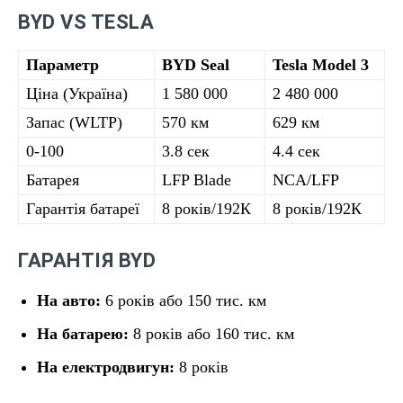
BYD VS TESLA
Параметр
BYD Seal
Tesla Model 3
Ціна (Україна)
1 580 000
2 480 000
Запас (WLTP)
570 км
629 км
0-100
3.8 сек
4.4 сек
Батарея
LFP Blade
NCA/LFP
Гарантія батареї
8 років/192К
8 років/192К
ГАРАНТІЯ BYD
На авто:
6 років або 150 тис. км
На батарею:
8 років або 160 тис. км
На електродвигун:
8 років