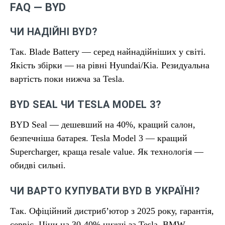
FAQ — BYD
ЧИ НАДІЙНІ BYD?
Так. Blade Battery — серед найнадійніших у світі.
Якість збірки — на рівні Hyundai/Kia. Резидуальна
вартість поки нижча за Tesla.
BYD SEAL ЧИ TESLA MODEL 3?
BYD Seal — дешевший на 40%, кращий салон,
безпечніша батарея. Tesla Model 3 — кращий
Supercharger, краща resale value. Як технологія —
обидві сильні.
ЧИ ВАРТО КУПУВАТИ BYD В УКРАЇНІ?
Так. Офіційний дистриб’ютор з 2025 року, гарантія,
сервіс. Ціни на 30-40% нижчі за Tesla, BMW,