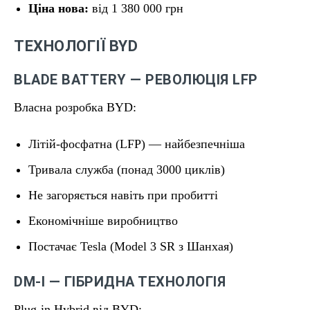
Ціна нова:
від 1 380 000 грн
ТЕХНОЛОГІЇ BYD
BLADE BATTERY — РЕВОЛЮЦІЯ LFP
Власна розробка BYD:
Літій-фосфатна (LFP) — найбезпечніша
Тривала служба (понад 3000 циклів)
Не загоряється навіть при пробитті
Економічніше виробництво
Постачає Tesla (Model 3 SR з Шанхая)
DM-I — ГІБРИДНА ТЕХНОЛОГІЯ
Plug-in Hybrid від BYD: