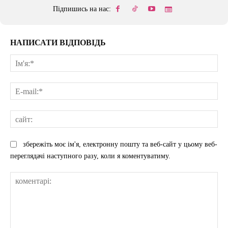
Підпишись на нас:
НАПИСАТИ ВІДПОВІДЬ
Ім'
E-
mai
сай
збережіть моє ім'я, електронну пошту та веб-сайт у цьому веб-
переглядачі наступного разу, коли я коментуватиму.