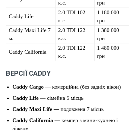
к.с.
грн
2.0 TDI 102
1 180 000
Caddy Life
к.с.
грн
Caddy Maxi Life 7
2.0 TDI 122
1 380 000
м.
к.с.
грн
2.0 TDI 122
1 480 000
Caddy California
к.с.
грн
ВЕРСІЇ CADDY
Caddy Cargo
— комерційна (без задніх вікон)
Caddy Life
— сімейна 5 місць
Caddy Maxi Life
— подовжена 7 місць
Caddy California
— кемпер з мини-кухнею і
ліжком