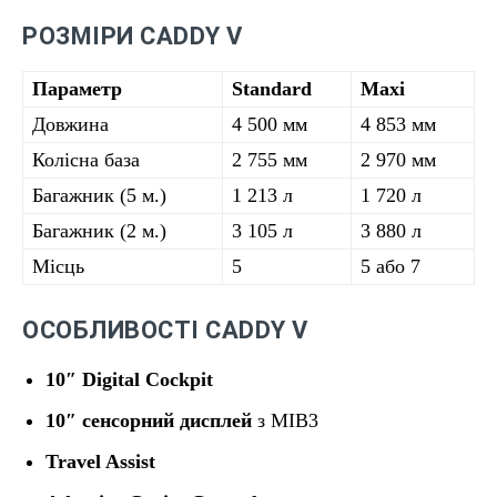
РОЗМІРИ CADDY V
Параметр
Standard
Maxi
Довжина
4 500 мм
4 853 мм
Колісна база
2 755 мм
2 970 мм
Багажник (5 м.)
1 213 л
1 720 л
Багажник (2 м.)
3 105 л
3 880 л
Місць
5
5 або 7
ОСОБЛИВОСТІ CADDY V
10″ Digital Cockpit
10″ сенсорний дисплей
з MIB3
Travel Assist