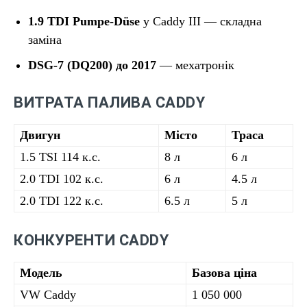
1.9 TDI Pumpe-Düse
у Caddy III — складна
заміна
DSG-7 (DQ200) до 2017
— мехатронік
ВИТРАТА ПАЛИВА CADDY
Двигун
Місто
Траса
1.5 TSI 114 к.с.
8 л
6 л
2.0 TDI 102 к.с.
6 л
4.5 л
2.0 TDI 122 к.с.
6.5 л
5 л
КОНКУРЕНТИ CADDY
Модель
Базова ціна
VW Caddy
1 050 000