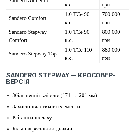
Sandero Authentic
к.с.
грн
1.0 TCe 90
700 000
Sandero Comfort
к.с.
грн
Sandero Stepway
1.0 TCe 90
800 000
Comfort
к.с.
грн
1.0 TCe 110
880 000
Sandero Stepway Top
к.с.
грн
SANDERO STEPWAY — КРОСОВЕР-
ВЕРСІЯ
Збільшений кліренс (171 → 201 мм)
Захисні пластикові елементи
Рейлінги на даху
Більш агресивний дизайн