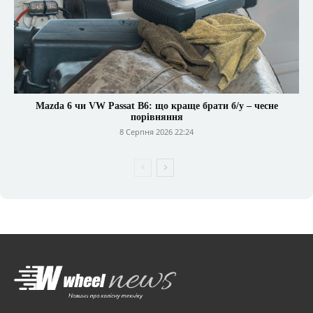
Mazda 6 чи VW Passat B6: що краще брати б/у – чесне
порівняння
8 Серпня 2026 22:24