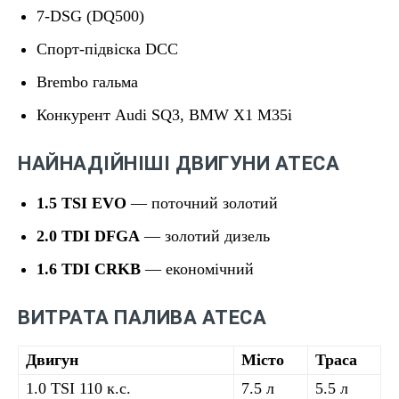
7-DSG (DQ500)
Спорт-підвіска DCC
Brembo гальма
Конкурент Audi SQ3, BMW X1 M35i
НАЙНАДІЙНІШІ ДВИГУНИ ATECA
1.5 TSI EVO
— поточний золотий
2.0 TDI DFGA
— золотий дизель
1.6 TDI CRKB
— економічний
ВИТРАТА ПАЛИВА ATECA
Двигун
Місто
Траса
1.0 TSI 110 к.с.
7.5 л
5.5 л