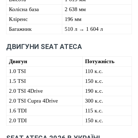
Колісна база
2 638 мм
Кліренс
196 мм
Багажник
510 л → 1 604 л
ДВИГУНИ SEAT ATECA
Двигун
Потужність
1.0 TSI
110 к.с.
1.5 TSI
150 к.с.
2.0 TSI 4Drive
190 к.с.
2.0 TSI Cupra 4Drive
300 к.с.
1.6 TDI
115 к.с.
2.0 TDI
150 к.с.