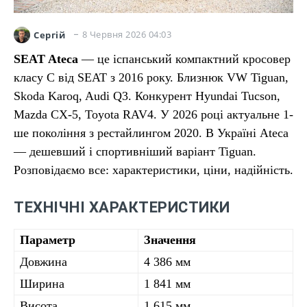
8 Червня 2026 04:03
Сергій
SEAT Ateca
— це іспанський компактний кросовер
класу C від SEAT з 2016 року. Близнюк VW Tiguan,
Skoda Karoq, Audi Q3. Конкурент Hyundai Tucson,
Mazda CX-5, Toyota RAV4. У 2026 році актуальне 1-
ше покоління з рестайлингом 2020. В Україні Ateca
— дешевший і спортивніший варіант Tiguan.
Розповідаємо все: характеристики, ціни, надійність.
ТЕХНІЧНІ ХАРАКТЕРИСТИКИ
Параметр
Значення
Довжина
4 386 мм
Ширина
1 841 мм
Висота
1 615 мм