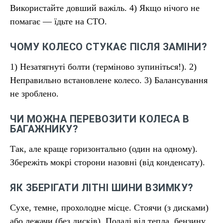
Використайте довший важіль. 4) Якщо нічого не
помагає — їдьте на СТО.
ЧОМУ КОЛЕСО СТУКАЄ ПІСЛЯ ЗАМІНИ?
1) Незатягнуті болти (терміново зупиніться!). 2)
Неправильно встановлене колесо. 3) Балансування
не зроблено.
ЧИ МОЖНА ПЕРЕВОЗИТИ КОЛЕСА В
БАГАЖНИКУ?
Так, але краще горизонтально (один на одному).
Збережіть мокрі сторони назовні (від конденсату).
ЯК ЗБЕРІГАТИ ЛІТНІ ШИНИ ВЗИМКУ?
Сухе, темне, прохолодне місце. Стоячи (з дисками)
або лежачи (без дисків). Подалі від тепла, бензину,