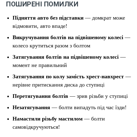
ПОШИРЕНІ ПОМИЛКИ
Підняття авто без підставки
— домкрат може
відмовити, авто впаде!
Викручування болтів на підвішеному колесі
—
колесо крутиться разом з болтом
Затягування болтів на підвішеному колесі
—
момент не правильний
Затягування по колу замість хрест-навхрест
—
нерівне притискання диска до ступиці
Перетягування болтів
— зрив різьби у ступиці
Незатягування
— болти випадуть під час їзди!
Намастили різьбу мастилом
— болти
самовідкручуються!