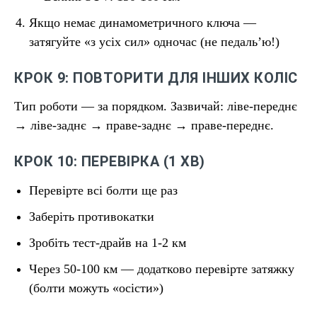
Якщо немає динамометричного ключа —
затягуйте «з усіх сил» одночас (не педаль’ю!)
КРОК 9: ПОВТОРИТИ ДЛЯ ІНШИХ КОЛІС
Тип роботи — за порядком. Зазвичай: ліве-переднє
→ ліве-заднє → праве-заднє → праве-переднє.
КРОК 10: ПЕРЕВІРКА (1 ХВ)
Перевірте всі болти ще раз
Заберіть противокатки
Зробіть тест-драйв на 1-2 км
Через 50-100 км — додатково перевірте затяжку
(болти можуть «осісти»)